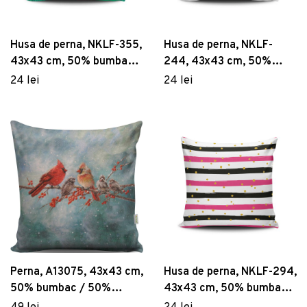
Husa de perna, NKLF-355,
Husa de perna, NKLF-
43x43 cm, 50% bumbac /
244, 43x43 cm, 50%
50% poliester, Multicolor
bumbac / 50% poliester,
24 lei
24 lei
Multicolor
Perna, A13075, 43x43 cm,
Husa de perna, NKLF-294,
50% bumbac / 50%
43x43 cm, 50% bumbac /
poliester, Multicolor
50% poliester, Multicolor