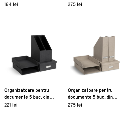
carton Holger – Bigso Box
184 lei
275 lei
of Sweden
Organizatoare pentru
Organizatoare pentru
documente 5 buc. din
documente 5 buc. din
carton Holger – Bigso Box
carton Holger – Bigso Box
221 lei
275 lei
of Sweden
of Sweden