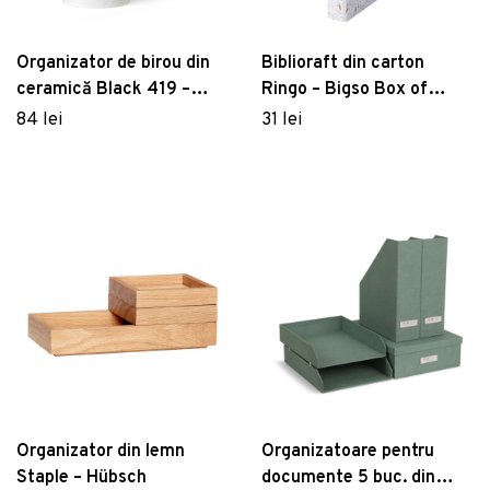
Organizator de birou din
Biblioraft din carton
ceramică Black 419 –
Ringo – Bigso Box of
Pantone
Sweden
84 lei
31 lei
Organizator din lemn
Organizatoare pentru
Staple – Hübsch
documente 5 buc. din