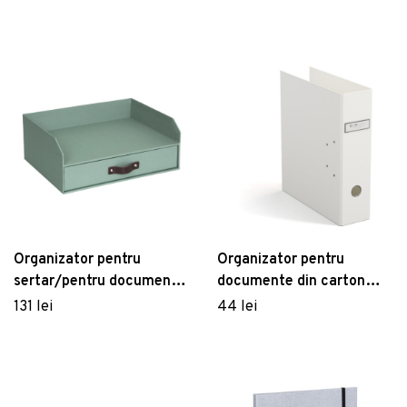
Box of Sweden
Sweden
Organizator pentru
Organizator pentru
sertar/pentru documente
documente din carton
din carton Walter – Bigso
Archie – Bigso Box of
131 lei
44 lei
Box of Sweden
Sweden