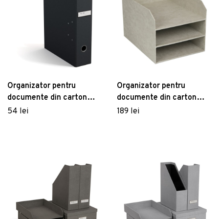
Organizator pentru
Organizator pentru
documente din carton
documente din carton
Archie – Bigso Box of
Trey – Bigso Box of
54 lei
189 lei
Sweden
Sweden