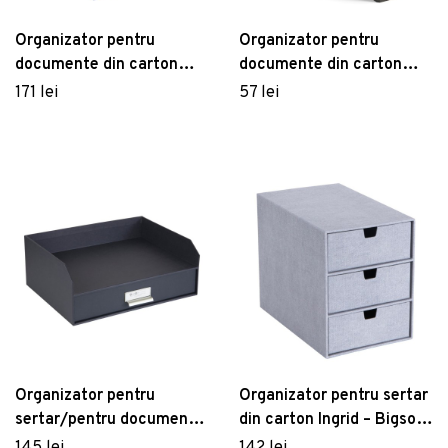
Organizator pentru
Organizator pentru
documente din carton
documente din carton
Trey – Bigso Box of
Archie – Bigso Box of
171 lei
57 lei
Sweden
Sweden
Organizator pentru
Organizator pentru sertar
sertar/pentru documente
din carton Ingrid – Bigso
din carton Walter – Bigso
Box of Sweden