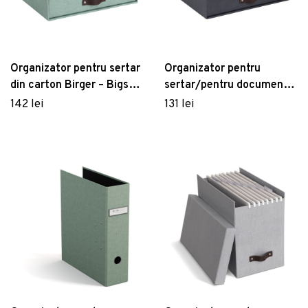
Organizator pentru sertar
Organizator pentru
din carton Birger – Bigso
sertar/pentru documente
Box of Sweden
din carton Walter – Bigso
142 lei
131 lei
Box of Sweden