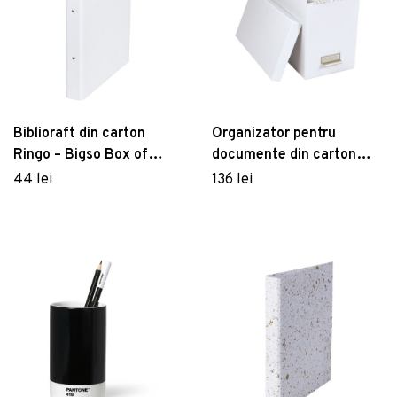
Biblioraft din carton
Organizator pentru
Ringo – Bigso Box of
documente din carton
Sweden
Johan – Bigso Box of
44 lei
136 lei
Sweden