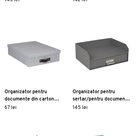
145 lei
142 lei
Box of Sweden
Organizator pentru
Organizator pentru
documente din carton
sertar/pentru documente
Oskar – Bigso Box of
din carton Walter – Bigso
67 lei
145 lei
Sweden
Box of Sweden