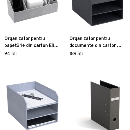
Organizator pentru
Organizator pentru
papetărie din carton Elisa
documente din carton
– Bigso Box of Sweden
Trey – Bigso Box of
94 lei
189 lei
Sweden