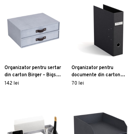
Organizator pentru sertar
Organizator pentru
din carton Birger – Bigso
documente din carton
Box of Sweden
Archie – Bigso Box of
142 lei
70 lei
Sweden