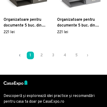
Organizatoare pentru
Organizatoare pentru
documente 5 buc. din
documente 5 buc. din
carton Holger – Bigso Box
carton Holger – Bigso Box
221 lei
221 lei
of Sweden
of Sweden
‹
1
2
3
4
5
›
Descoperă și explorează idei practice și recomandări
pentru casa ta doar pe CasaExpo.ro