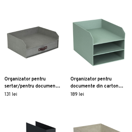
Organizator pentru
Organizator pentru
sertar/pentru documente
documente din carton
din carton Walter – Bigso
Trey – Bigso Box of
131 lei
189 lei
Box of Sweden
Sweden