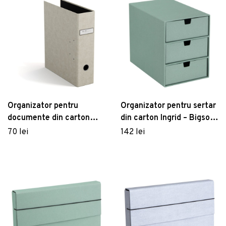
Organizator pentru
Organizator pentru sertar
documente din carton
din carton Ingrid – Bigso
Archie – Bigso Box of
Box of Sweden
70 lei
142 lei
Sweden