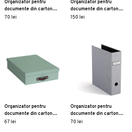
Organizator pentru
Organizator pentru
documente din carton
documente din carton
Archie – Bigso Box of
Johan – Bigso Box of
70 lei
150 lei
Sweden
Sweden
Organizator pentru
Organizator pentru
documente din carton
documente din carton
Oskar – Bigso Box of
Archie – Bigso Box of
67 lei
70 lei
Sweden
Sweden