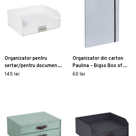
Organizator pentru
Organizator din carton
sertar/pentru documente
Paulina – Bigso Box of
din carton Walter – Bigso
Sweden
145 lei
60 lei
Box of Sweden