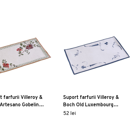
 farfurii Villeroy &
Suport farfurii Villeroy &
Artesano Gobelin
Boch Old Luxembourg
0cm
Gobelin 32x48cm
52 lei