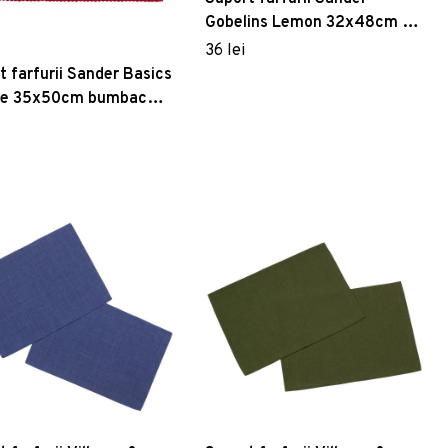
Gobelins Lemon 32x48cm 40
natur
36 lei
t farfurii Sander Basics
ze 35x50cm bumbac
1 Rosu