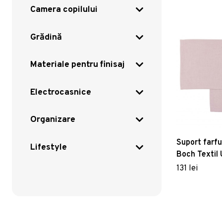
Camera copilului
Grădină
Materiale pentru finisaj
Electrocasnice
Organizare
Suport farfur
Lifestyle
Boch Textil 
35x50cm 2 
131 lei