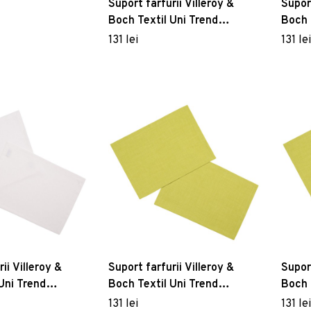
x48cm
Suport farfurii Villeroy &
Suport
Boch Textil Uni Trend
Boch 
35x50cm 2 piese Black
35x50
131 lei
131 lei
ii Villeroy &
Suport farfurii Villeroy &
Suport
Uni Trend
Boch Textil Uni Trend
Boch 
iese Ecru
35x50cm 2 piese Graphit
35x50
131 lei
131 lei