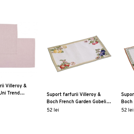
ii Villeroy &
Uni Trend
Suport farfurii Villeroy &
Suport
piese Rosewood
Boch French Garden Gobelin
Boch 
32x48cm
35x5
52 lei
52 lei