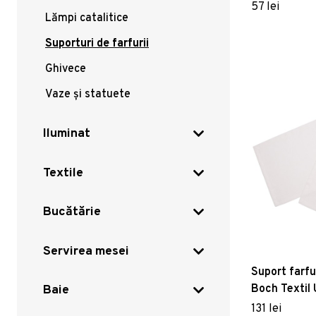
Flowers 35
57 lei
Lămpi catalitice
Suporturi de farfurii
Ghivece
Vaze și statuete
Iluminat
Textile
Bucătărie
Servirea mesei
Suport farfur
Boch Textil 
Baie
35x50cm 2 p
131 lei