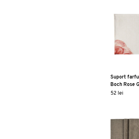
Suport farfur
Boch Rose 
Gobelin 35
52 lei