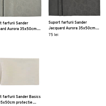
Suport farfurii Sander
t farfurii Sander
Jacquard Aurora 35x50cm
ard Aurora 35x50cm
34 graphite
ck
75 lei
t farfurii Sander Basics
35x50cm protectie