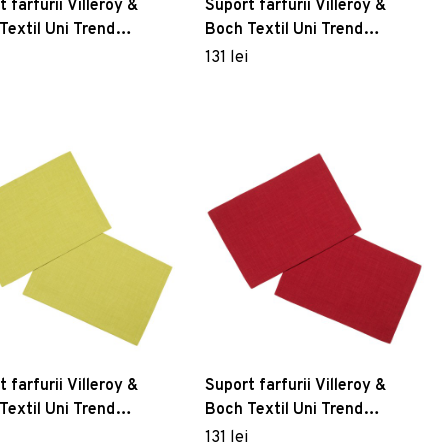
 farfurii Villeroy &
Suport farfurii Villeroy &
Textil Uni Trend
Boch Textil Uni Trend
cm 2 piese Dark Blue
35x50cm 2 piese Dark Green
131 lei
 farfurii Villeroy &
Suport farfurii Villeroy &
Textil Uni Trend
Boch Textil Uni Trend
cm 2 piese Lime
35x50cm 2 piese Red
131 lei