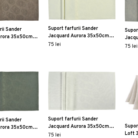
Suport farfurii Sander
rii Sander
Supor
Jacquard Aurora 35x50cm
urora 35x50cm
Jacqu
47 oyster
ere
75 lei
42 ro
75 lei
Suport farfurii Sander
rii Sander
Supor
Jacquard Aurora 35x50cm
urora 35x50cm
Loft 
29 ecru
75 lei