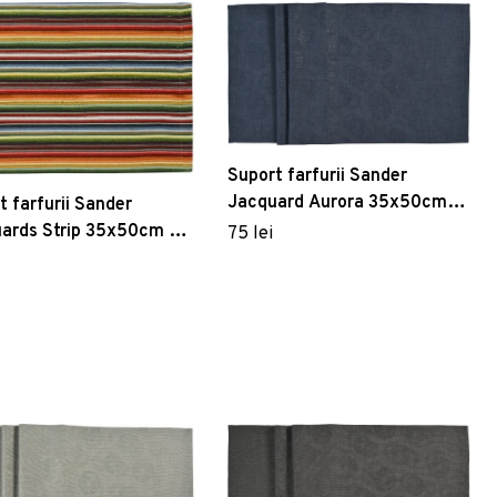
Suport farfurii Sander
Jacquard Aurora 35x50cm
t farfurii Sander
74 vintage blue
ards Strip 35x50cm 40
75 lei