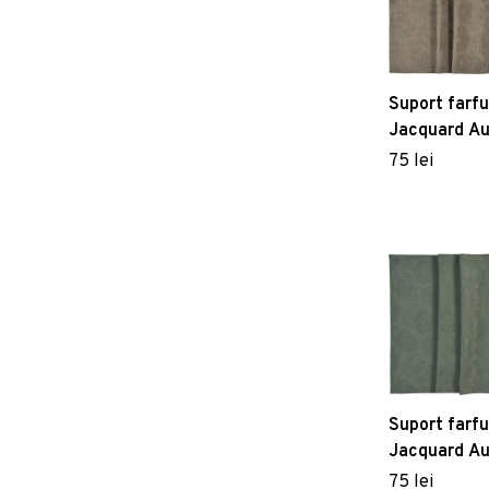
Suport farfu
Jacquard A
70 atmosph
75 lei
Suport farfu
Jacquard A
32 mermaid
75 lei