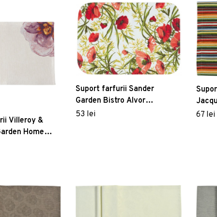
Suport farfurii Sander
Supor
Garden Bistro Alvor
Jacqu
35x50cm oval acoperire
natur
53 lei
67 lei
ii Villeroy &
acrylica 01 Red
Garden Home
x50cm