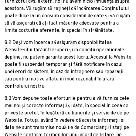
furnizorul dvs. extern, noi nu avem nicio influență asupra
acestora. Vă rugăm să rețineți că încărcarea Conținutului
poate duce la un consum considerabil de date și vă rugăm
să vă asigurați că ați luat măsurile adecvate pentru a
limita costurile aferente, în special în străinătate.
8.2 Deși vom încerca să asigurăm disponibilitatea
Website-ului fără întreruperi și în condiții operaționale
depline, nu putem garanta acest lucru. Accesul la Website
poate fi suspendat temporar și fără notificare în cazul
unei erori de sistem, în caz de întreținere sau reparații
sau pentru motive aflate în mod rezonabil în afara
controlului nostru.
8.3 Vom depune toate eforturile pentru a vă furniza cele
mai noi și corecte informații și date, în special în ceea ce
privește prețul, în legătură cu bunurile și serviciile de pe
Website. Totuși, având în vedere că aceste informații și
date ne sunt transmise nouă fie de Comercianții listați pe
Website conform termenilor unui acord de listare, fie