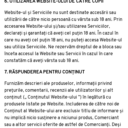
6. UTILIZAREA WEBSITE-ULUI DE CĂTRE COPII
Website-ul și Serviciile nu sunt destinate accesării sau
utilizării de către nicio persoană cu vârsta sub 18 ani. Prin
accesarea Website-ului și/sau utilizarea Serviciilor,
declarați și garantați că aveți cel puțin 18 ani. În cazul în
care nu aveți cel puțin 18 ani, nu puteți accesa Website-ul
sau utiliza Serviciile. Ne rezervăm dreptul de a bloca sau
înceta accesul la Website sau Servicii în cazul în care
constatăm că aveți vârsta sub 18 ani.
7. RĂSPUNDEREA PENTRU CONȚINUT
Furnizăm descrieri ale produselor, informații privind
prețurile, comentarii, recenzii ale utilizatorilor și alt
conținut („ Conținutul Website-ului ”) în legătură cu
produsele listate pe Website. Includerea de către noi de
Conținut al Website-ului are exclusiv titlu de informare și
nu implică nicio susținere a niciunui produs, Comerciant
sau a altor servicii oferite de astfel de Comercianți. Deși