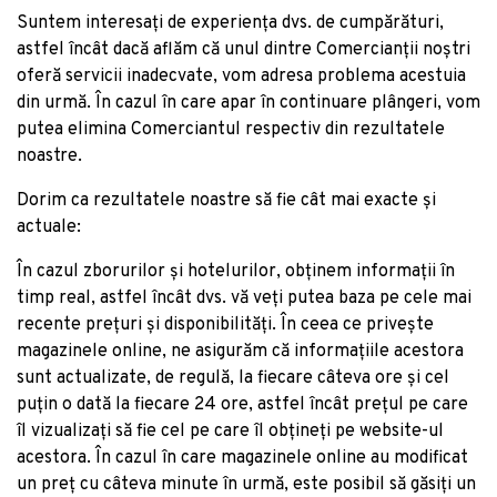
Suntem interesați de experiența dvs. de cumpărături,
astfel încât dacă aflăm că unul dintre Comercianții noștri
oferă servicii inadecvate, vom adresa problema acestuia
din urmă. În cazul în care apar în continuare plângeri, vom
putea elimina Comerciantul respectiv din rezultatele
noastre.
Dorim ca rezultatele noastre să fie cât mai exacte și
actuale:
În cazul zborurilor și hotelurilor, obținem informații în
timp real, astfel încât dvs. vă veți putea baza pe cele mai
recente prețuri și disponibilități. În ceea ce privește
magazinele online, ne asigurăm că informațiile acestora
sunt actualizate, de regulă, la fiecare câteva ore și cel
puțin o dată la fiecare 24 ore, astfel încât prețul pe care
îl vizualizați să fie cel pe care îl obțineți pe website-ul
acestora. În cazul în care magazinele online au modificat
un preț cu câteva minute în urmă, este posibil să găsiți un