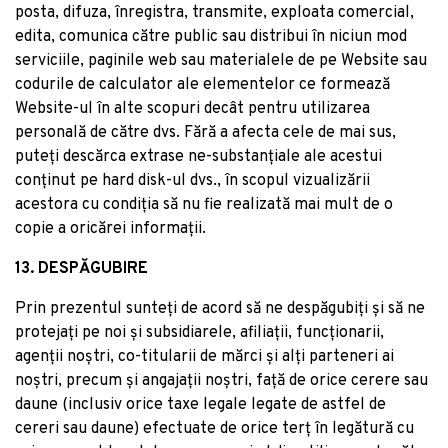
posta, difuza, înregistra, transmite, exploata comercial,
edita, comunica către public sau distribui în niciun mod
serviciile, paginile web sau materialele de pe Website sau
codurile de calculator ale elementelor ce formează
Website-ul în alte scopuri decât pentru utilizarea
personală de către dvs. Fără a afecta cele de mai sus,
puteți descărca extrase ne-substanțiale ale acestui
conținut pe hard disk-ul dvs., în scopul vizualizării
acestora cu condiția să nu fie realizată mai mult de o
copie a oricărei informații.
13. DESPĂGUBIRE
Prin prezentul sunteți de acord să ne despăgubiți și să ne
protejați pe noi și subsidiarele, afiliații, funcționarii,
agenții noștri, co-titularii de mărci și alți parteneri ai
noștri, precum și angajații noștri, față de orice cerere sau
daune (inclusiv orice taxe legale legate de astfel de
cereri sau daune) efectuate de orice terț în legătură cu