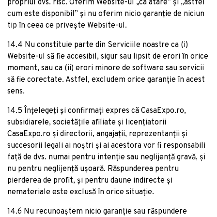
propriul dvs. risc. Oferim Website-ul „ca atare” și „astfel
cum este disponibil” și nu oferim nicio garanție de niciun
tip în ceea ce privește Website-ul.
14.4 Nu constituie parte din Serviciile noastre ca (i)
Website-ul să fie accesibil, sigur sau lipsit de erori în orice
moment, sau ca (ii) erori minore de software sau servicii
să fie corectate. Astfel, excludem orice garanție în acest
sens.
14.5 Înțelegeți și confirmați expres că CasaExpo.ro,
subsidiarele, societățile afiliate și licențiatorii
CasaExpo.ro și directorii, angajații, reprezentanții și
succesorii legali ai noștri și ai acestora vor fi responsabili
față de dvs. numai pentru intenție sau neglijență gravă, și
nu pentru neglijență ușoară. Răspunderea pentru
pierderea de profit, și pentru daune indirecte și
nemateriale este exclusă în orice situație.
14.6 Nu recunoaștem nicio garanție sau răspundere