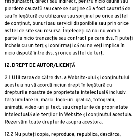
răspunzători, direct sau indirect, pentru nicio daună sau
pierdere cauzată sau care se susține că a fost cauzată de
sau în legătură cu utilizarea sau sprijinul pe orice astfel
de conținut, bunuri sau servicii disponibile sau prin orice
astfel de site sau resursă. Înțelegeți că noi nu vom fi
parte la nicio tranzacție sau contract pe care dvs. îl puteți
încheia cu un terț și confirmați că nu ne veți implica în
nicio dispută între dvs. și orice astfel de terț.
12. DREPT DE AUTOR/LICENȚĂ
2.1 Utilizarea de către dvs. a Website-ului și conținutului
acestuia nu vă acordă niciun drept în legătură cu
drepturile noastre de proprietate intelectuală inclusiv,
fără limitare la, mărci, logo-uri, grafică, fotografii,
animații, video-uri și text, sau drepturile de proprietate
intelectuală ale terților în Website și conținutul acestuia.
Rezervăm toate drepturile asupra acestora.
12.2 Nu puteți copia, reproduce, republica, descărca,