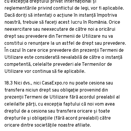
cu excepția dreptului privat internațional și
reglementările privind conflictul de legi, vor fi aplicabile.
Dacă doriți să intentați o acțiune în instanță împotriva
noastră, trebuie să faceți acest lucru în România. Orice
neexercitare sau neexecutare de către noi a oricărui
drept sau prevedere din Termenii de Utilizare nu va
constitui o renunțare la un astfel de drept sau prevedere.
În cazul în care orice prevedere din prezenții Termeni de
Utilizare este considerată nevalabilă de către o instanță
competentă, celelalte prevederi ale Termenilor de
Utilizare vor continua să fie aplicabile.
18.3 Nici dvs., nici CasaExpo.ro nu poate cesiona sau
transfera niciun drept sau obligație provenind din
prezenții Termeni de Utilizare fără acordul prealabil al
celeilalte părți, cu excepția faptului că noi vom avea
dreptul de a cesiona sau transfera oricare și toate
drepturile și obligațiile (fără acord prealabil) către
oricare dintre societățile noastre afiliate.