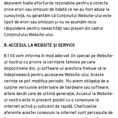
depunem toate eforturile rezonabile pentru a corecta
orice erori sau omisiuni de îndată ce ne-au fost aduse la
cunoștință, nu garantăm că Conținutul Website-ului este
lipsit de erori sau omisiuni și nu ne asumăm nicio
răspundere pentru inexactități sau greșeli din cadrul
Conținutului Website-ului.
8. ACCESUL LA WEBSITE ȘI SERVICII
8.1 Vă vom informa în mod adecvat (în special pe Website-
ul nostru) cu privire la cerințele tehnice pe care
dispozitivele dvs. și software-ul acestora trebuie să le
îndeplinească pentru accesarea Website-ului. Aceste
cerințe se pot modifica periodic. Nu avem obligația de a
susține versiunile anterioare de hardware sau software,
altele decât cele de ultimă generație. Accesul la Website-
ul nostru este în prezent posibil cu o conexiune la
internet activă și suficient de rapidă. Cheltuielile
aferente acestei conexiuni la internet sunt percepute de