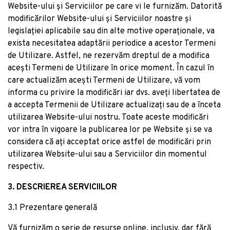
Dulapuri baie suspendate
Măsuțe de grădină
Website-ului și Serviciilor pe care vi le furnizăm. Datorită
Vezi Mobilier
Cuiere și suporturi baie
modificărilor Website-ului și Serviciilor noastre și
Vezi Servirea mesei
legislației aplicabile sau din alte motive operaționale, va
Sisteme montaj baie
exista necesitatea adaptării periodice a acestor Termeni
Vezi Grădină
Seturi mobilier baie
de Utilizare. Astfel, ne rezervăm dreptul de a modifica
Birou cu blat alb cu înălțime ajustabilă
Rafturi și organizatoare baie
acești Termeni de Utilizare în orice moment. În cazul în
80x160 cm Downey – Germania
Cutit curatare legume Paderno seria 48280
care actualizăm acești Termeni de Utilizare, vă vom
2.539 lei
Panouri și uși pentru duș
18.5cm negru
Corp de iluminat pentru exterior LED de
informa cu privire la modificări iar dvs. aveți libertatea de
53 lei
Seturi baie completă
perete (înălțime 25 cm) Rhine – Trio
a accepta Termenii de Utilizare actualizați sau de a înceta
494 lei
utilizarea Website-ului nostru. Toate aceste modificări
vor intra în vigoare la publicarea lor pe Website și se va
considera că ați acceptat orice astfel de modificări prin
Vezi Baie
utilizarea Website-ului sau a Serviciilor din momentul
respectiv.
3. DESCRIEREA SERVICIILOR
Cabina de dus Walk-In SanSwiss Easy SHADE
STR4P 90cm sticla securizata sablata 8mm
3.1 Prezentare generală
2.211 lei
Vă furnizăm o serie de resurse online, inclusiv, dar fără