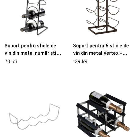
Suport pentru sticle de
Suport pentru 6 sticle de
vin din metal număr sticle
vin din metal Vertex –
4 – Compactor
Premier Housewares
73 lei
139 lei