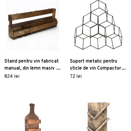
Stand pentru vin fabricat
Suport metalic pentru
manual, din lemn masiv cu
sticle de vin Compactor,
suport pentru pahare
negru
824 lei
72 lei
Catalin Faina, 90 x 30 x 12
cm