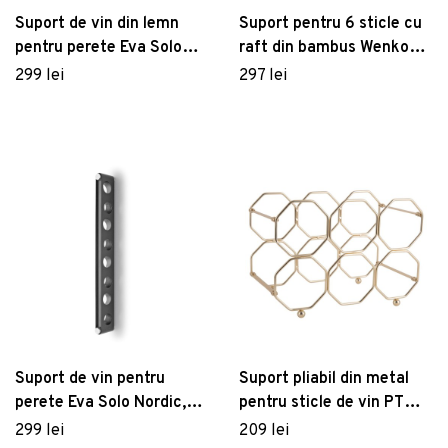
Suport de vin din lemn
Suport pentru 6 sticle cu
pentru perete Eva Solo
raft din bambus Wenko
Nordic
Loft
299 lei
297 lei
Suport de vin pentru
Suport pliabil din metal
perete Eva Solo Nordic,
pentru sticle de vin PT
negru
LIVING Honeycomb, auriu
299 lei
209 lei