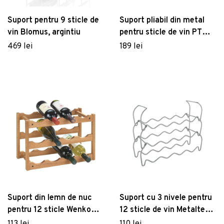
Suport pentru 9 sticle de
Suport pliabil din metal
vin Blomus, argintiu
pentru sticle de vin PT
LIVING Honeycomb, gri
469 lei
189 lei
Suport din lemn de nuc
Suport cu 3 nivele pentru
pentru 12 sticle Wenko
12 sticle de vin Metaltex
Norway
Wine, lungime 45 cm