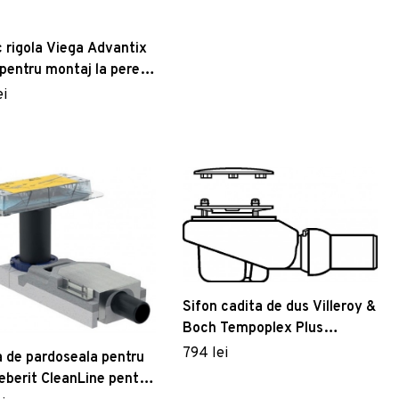
 rigola Viega Advantix
 pentru montaj la perete
abil pe lungime 30-
ei
 inox lucios
Sifon cadita de dus Villeroy &
Boch Tempoplex Plus
Compact 90 capac crom
794 lei
a de pardoseala pentru
lucios
eberit CleanLine pentru