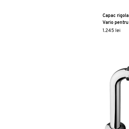
Capac rigola
Vario pentru
ajustabil pe
1.245 lei
120cm negr