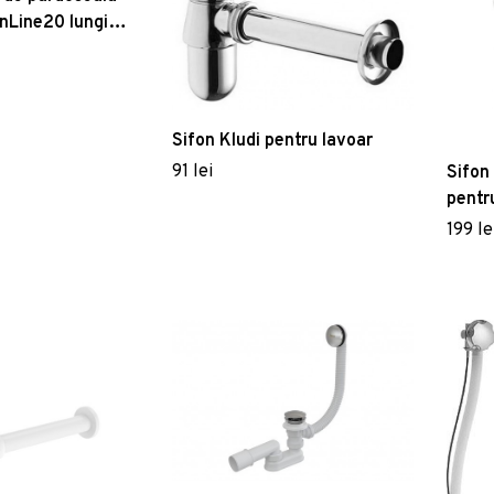
anLine20 lungime
isaj metal
 periat
Sifon Kludi pentru lavoar
91 lei
Sifon
pentr
Comf
199 le