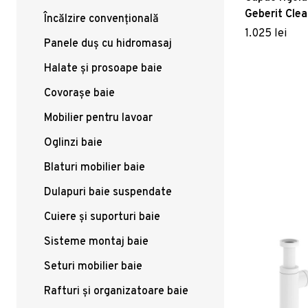
Geberit Cle
Încălzire convențională
30-90 cm fin
1.025 lei
Panele duș cu hidromasaj
lucios-metal
Halate și prosoape baie
Covorașe baie
Mobilier pentru lavoar
Oglinzi baie
Blaturi mobilier baie
Dulapuri baie suspendate
Cuiere și suporturi baie
Sisteme montaj baie
Seturi mobilier baie
Rafturi și organizatoare baie