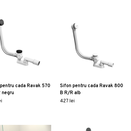
abil
 pentru cada Ravak 570
Sifon pentru cada Ravak 800
 negru
B R/R alb
i
427 lei