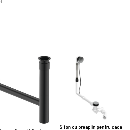
seli 65 - 90 mm
i
Sifon cu preaplin pentru cada