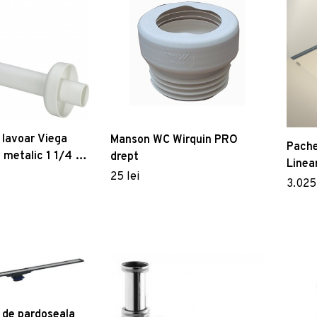
 lavoar Viega
Manson WC Wirquin PRO
Pache
 metalic 1 1/4 cu
drept
Linea
25 lei
80cm 
3.025 
 de pardoseala