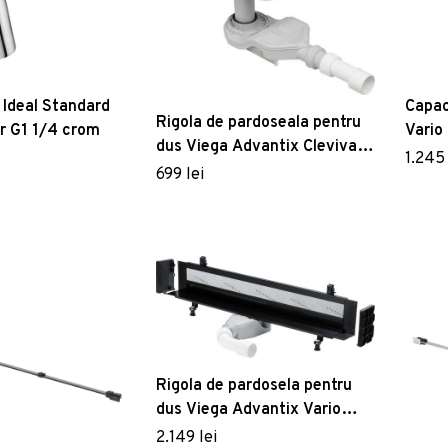
 Ideal Standard
Capac
Rigola de pardoseala pentru
r G1 1/4 crom
Vario
dus Viega Advantix Cleviva
ajust
1.245 
pardoseli minim 70mm
699 lei
120cm
Rigola de pardosela pentru
dus Viega Advantix Vario
montaj la perete ajustabil pe
2.149 lei