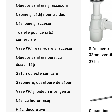
Obiecte sanitare și accesorii
Cabine și cădițe pentru duș
Căzi baie și accesorii
Toalete publice si băi
comerciale
Vase WC, rezervoare si accesorii
Sifon pentru
32mm ventil
Obiecte sanitare pers. cu
dop
37 lei
dizabilități
Seturi obiecte sanitare
Savoniere, dozatoare de săpun
Vase WC și bideuri inteligente
Căzi cu hidromasaj
Plăci decorative
Capac rigola