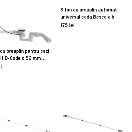
Sifon cu preaplin automat
universal cada Besco alb
175 lei
 cu preaplin pentru cazi
it D-Code d 52 mm
0 mm
i