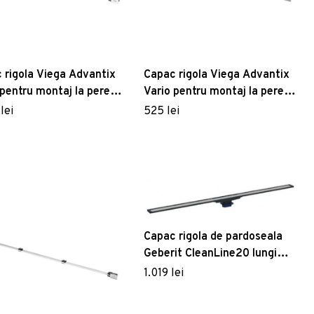
 rigola Viega Advantix
Capac rigola Viega Advantix
 pentru montaj la perete
Vario pentru montaj la perete
abil pe lungime 30-
ajustabil pe lungime 30-
lei
525 lei
 alb
120cm inox mat
Capac rigola de pardoseala
Geberit CleanLine20 lungime
30-90 cm finisaj metal
1.019 lei
negru-metal periat