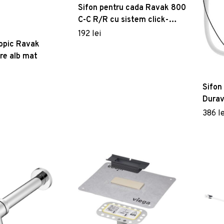
Sifon pentru cada Ravak 800
C-C R/R cu sistem click-
clack crom
192 lei
copic Ravak
re alb mat
Sifon
Durav
L100
386 le