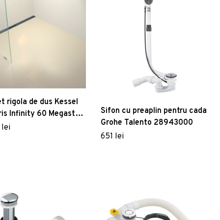
t rigola de dus Kessel
Sifon cu preaplin pentru cada
ris Infinity 60 Megastop
Grohe Talento 28943000
capac negru mat
lei
651 lei