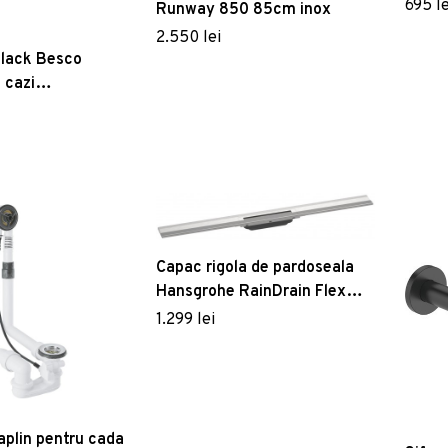
pardo
695 le
Runway 850 85cm inox
2.550 lei
clack Besco
 cazi
g crom
Capac rigola de pardoseala
Hansgrohe RainDrain Flex
90cm montaj la perete inox
1.299 lei
periat
aplin pentru cada