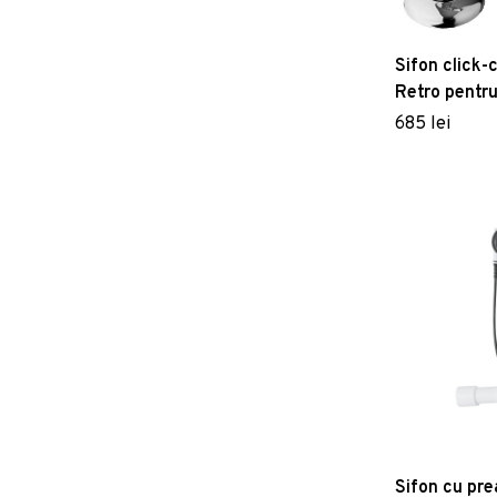
Sifon click-
Retro pentru
freestandin
685 lei
Sifon cu pre