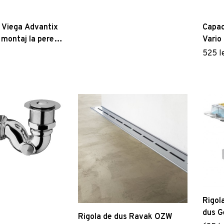
lungime 30-120cm pardoseli
minim 70mm
 Viega Advantix
Capac
 montaj la perete
Vario
 lungime 30-
ajust
525 l
u
120cm
Rigol
dus G
Rigola de dus Ravak OZW