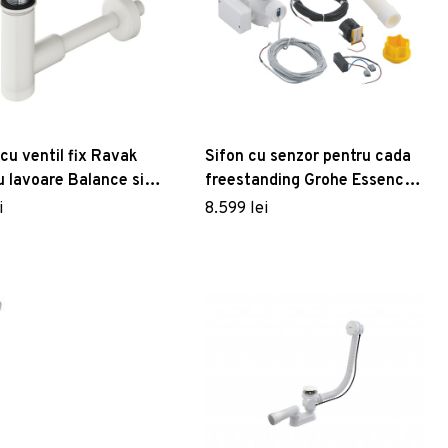
 cu ventil fix Ravak
Sifon cu senzor pentru cada
u lavoare Balance si
freestanding Grohe Essence
ort
fara preaplin ventil alb
i
8.599 lei