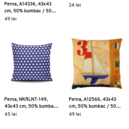
bumbac/50% poliester,
Perna, A14336, 43x43
24 lei
Multicolor
cm, 50% bumbac / 50%
poliester, Multicolor
49 lei
Perna, NKRLNT-149,
Perna, A12566, 43x43
43x43 cm, 50% bumbac /
cm, 50% bumbac / 50%
50% poliester, Multicolor
poliester, Multicolor
45 lei
49 lei