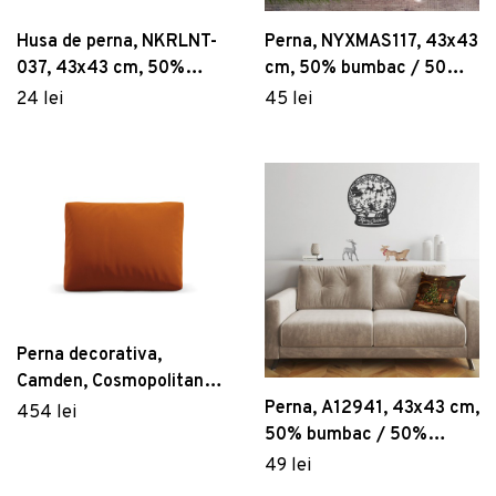
Husa de perna, NKRLNT-
Perna, NYXMAS117, 43x43
037, 43x43 cm, 50%
cm, 50% bumbac / 50%
bumbac / 50% poliester,
poliester, Multicolor
24 lei
45 lei
Multicolor
Perna decorativa,
Camden, Cosmopolitan
Design, 40x60x11 cm,
Perna, A12941, 43x43 cm,
454 lei
catifea, teracota
50% bumbac / 50%
poliester, Multicolor
49 lei