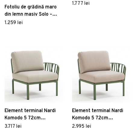
sintetic tortora
1.777 lei
Fotoliu de grădină maro
din lemn masiv Solo –
Garden Pleasure
1.259 lei
Element terminal Nardi
Element terminal Nardi
Komodo 5 72cm
Komodo 5 72cm
dreapta/stanga cadru
dreapta/stanga cadru
3.717 lei
2.995 lei
verde perne gri Tech
verde perne canvas