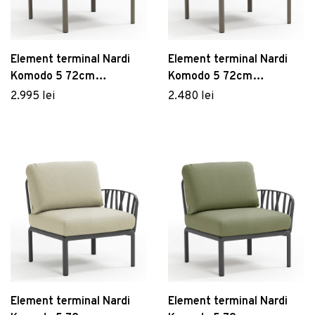
Element terminal Nardi
Element terminal Nardi
Komodo 5 72cm
Komodo 5 72cm
dreapta/stanga cadru
dreapta/stanga cadru
2.995 lei
2.480 lei
tortora perne albastru
tortora perne roz quarzo
adriatic Sunbrella
Element terminal Nardi
Element terminal Nardi