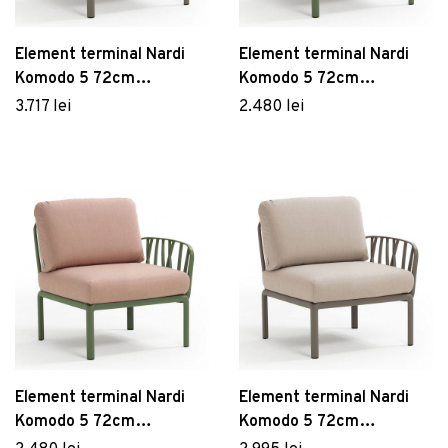
Element terminal Nardi
Element terminal Nardi
Komodo 5 72cm
Komodo 5 72cm
dreapta/stanga cadru
dreapta/stanga cadru
3.717 lei
2.480 lei
tortora perne gri Tech
verde perne gri komodo
Panama
Element terminal Nardi
Element terminal Nardi
Komodo 5 72cm
Komodo 5 72cm
dreapta/stanga cadru
dreapta/stanga cadru