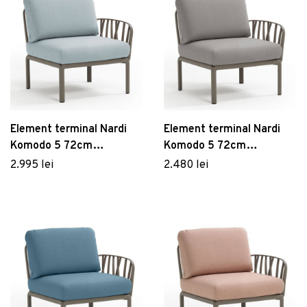
Element terminal Nardi
Element terminal Nardi
Komodo 5 72cm
Komodo 5 72cm
dreapta/stanga cadru
dreapta/stanga cadru
2.995 lei
2.480 lei
tortora perne bleu
tortora perne gri komodo
ghiaccio Sunbrella