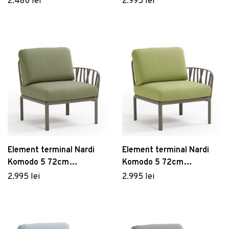
2.480 lei
2.995 lei
verde perne roz quarzo
tortora perne canvas
Sunbrella
Element terminal Nardi
Element terminal Nardi
Komodo 5 72cm
Komodo 5 72cm
dreapta/stanga cadru
dreapta/stanga cadru
2.995 lei
2.995 lei
tortora perne verde
tortora perne verde
giungla Sunbrella
avocado Sunbrella