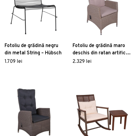
Fotoliu de grădină negru
Fotoliu de grădină maro
din metal String – Hübsch
deschis din ratan artificial
Braga – Garden Pleasure
1.709 lei
2.329 lei