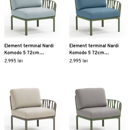
Element terminal Nardi
Element terminal Nardi
Komodo 5 72cm
Komodo 5 72cm
dreapta/stanga cadru
dreapta/stanga cadru
2.995 lei
2.995 lei
verde perne bleu ghiaccio
verde perne albastru
Sunbrella
adriatic Sunbrella