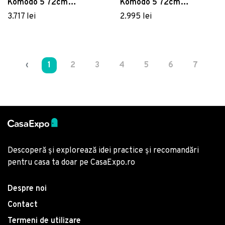
Komodo 5 72cm
Komodo 5 72cm
dreapta/stanga cadru
dreapta/stanga cadru
3.717 lei
2.995 lei
antracit perne gri Tech
antracit perne verde
Panama
giungla Sunbrella
‹
1
2
3
4
5
6
7
›
Descoperă și explorează idei practice și recomandări
pentru casa ta doar pe CasaExpo.ro
Despre noi
Contact
Termeni de utilizare