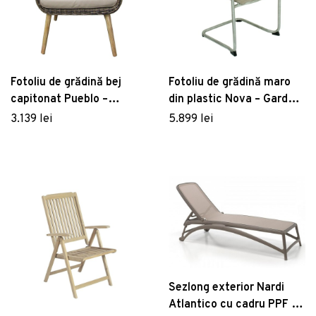
Fotoliu de grădină bej
Fotoliu de grădină maro
capitonat Pueblo –
din plastic Nova – Garden
Garden Pleasure
Pleasure
3.139 lei
5.899 lei
Sezlong exterior Nardi
Atlantico cu cadru PPF si