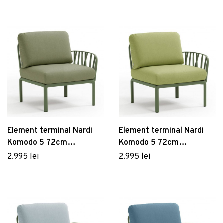
Panama
Sunbrella
Element terminal Nardi
Element terminal Nardi
Komodo 5 72cm
Komodo 5 72cm
dreapta/stanga cadru
dreapta/stanga cadru
2.995 lei
2.995 lei
verde perne verde giungla
verde perne verde
Sunbrella
avocado Sunbrella