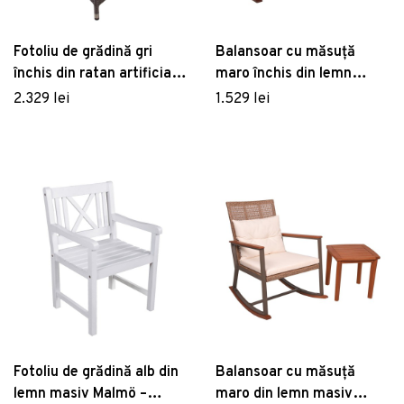
Fotoliu de grădină gri
Balansoar cu măsuță
închis din ratan artificial
maro închis din lemn
Braga – Garden Pleasure
masiv Sinaloa – Garden
2.329 lei
1.529 lei
Pleasure
Fotoliu de grădină alb din
Balansoar cu măsuță
lemn masiv Malmö –
maro din lemn masiv