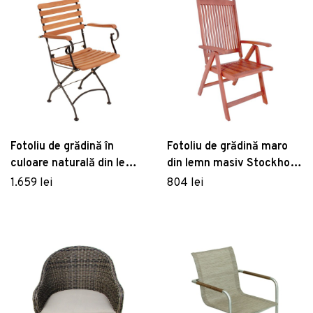
Fotoliu de grădină în
Fotoliu de grădină maro
culoare naturală din lemn
din lemn masiv Stockholm
masiv Wien – Garden
– Garden Pleasure
1.659 lei
804 lei
Pleasure