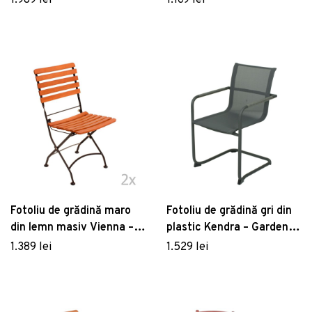
1.989 lei
1.169 lei
Fotoliu de grădină maro
Fotoliu de grădină gri din
din lemn masiv Vienna –
plastic Kendra – Garden
Garden Pleasure
Pleasure
1.389 lei
1.529 lei