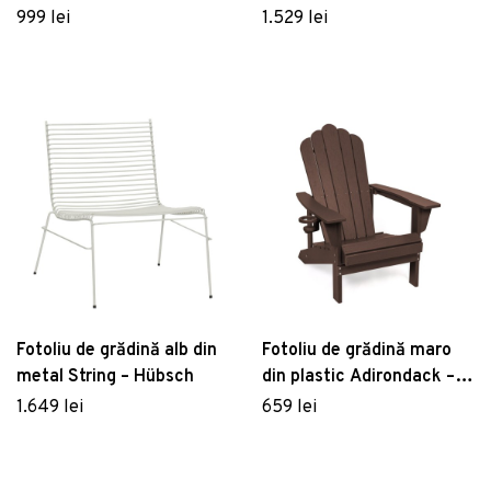
Garden Pleasure
Sinaloa – Garden Pleasure
999 lei
1.529 lei
Fotoliu de grădină alb din
Fotoliu de grădină maro
metal String – Hübsch
din plastic Adirondack –
Bonami Selection
1.649 lei
659 lei