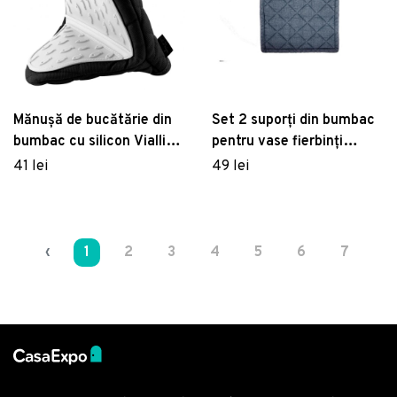
Mănușă de bucătărie din
Set 2 suporți din bumbac
bumbac cu silicon Vialli
pentru vase fierbinți
Design, alb - negru
Tiseco Home Studio, 20 x
41 lei
49 lei
20 cm, albastru
‹
1
2
3
4
5
6
7
8