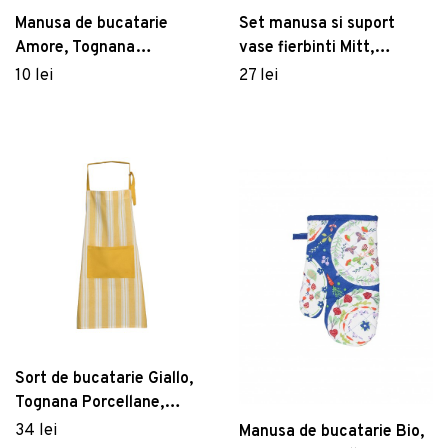
Manusa de bucatarie
Set manusa si suport
Amore, Tognana
vase fierbinti Mitt,
Porcellane, 17x27 cm,
Tognana Porcellane,
10 lei
27 lei
bumbac, multicolor
27x17 cm, bumbac, galben
Sort de bucatarie Giallo,
Tognana Porcellane,
85x80 cm, bumbac,
34 lei
Manusa de bucatarie Bio,