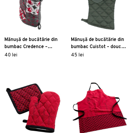
Mănușă de bucătărie din
Mănușă de bucătărie din
bumbac Credence –
bumbac Cuistot – douceur
douceur d'intérieur
d'intérieur
40 lei
45 lei