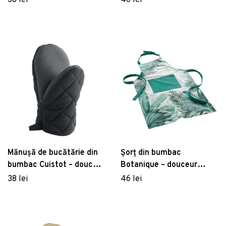
38 lei
46 lei
d'intérieur
Mănușă de bucătărie din
Șorț din bumbac
bumbac Cuistot – douceur
Botanique – douceur
d'intérieur
d'intérieur
38 lei
46 lei