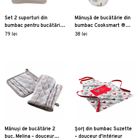
Set 2 suporturi din
Mănușă de bucătărie din
bumbac pentru bucătărie
bumbac Cooksmart ®
Södahl, 23 x 23 cm, bej
Country Animals
79 lei
38 lei
Mănuși de bucătărie 2
Șorț din bumbac Suzette
buc. Melina – douceur
– douceur d'intérieur