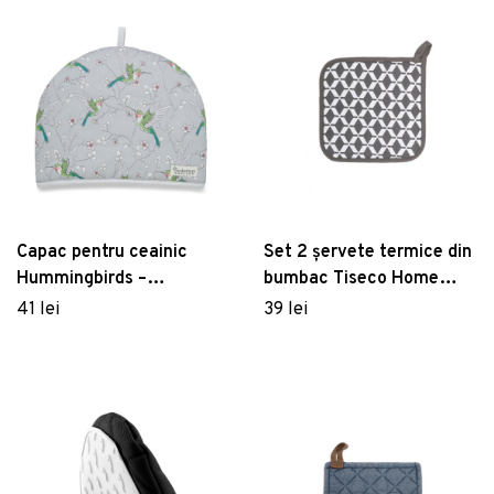
Capac pentru ceainic
Set 2 șervete termice din
Hummingbirds –
bumbac Tiseco Home
Cooksmart ®
Studio Square, gri
41 lei
39 lei