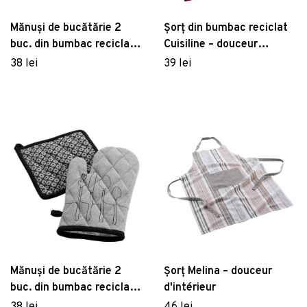
Mănuși de bucătărie 2
Șorț din bumbac reciclat
buc. din bumbac reciclat
Cuisiline – douceur
Cuisiline – douceur
d'intérieur
38 lei
39 lei
d'intérieur
Mănuși de bucătărie 2
Șorț Melina – douceur
buc. din bumbac reciclat
d'intérieur
Cuisiline – douceur