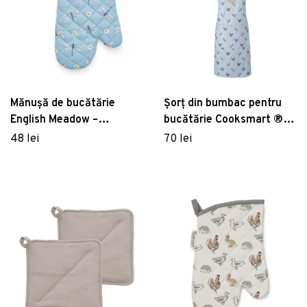
Mănușă de bucătărie
Șorț din bumbac pentru
English Meadow –
bucătărie Cooksmart ®
Cooksmart ®
Farmer, albastru, măr. L
48 lei
70 lei