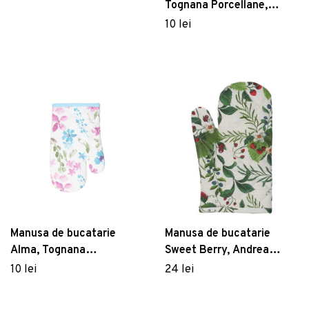
multicolor
Tognana Porcellane,
17x27 cm, bumbac,
10 lei
multicolor
Manusa de bucatarie
Manusa de bucatarie
Alma, Tognana
Sweet Berry, Andrea
Porcellane, 17x27 cm,
Fontebasso, 17x27 cm,
10 lei
24 lei
bumbac, multicolor
bumbac, multicolor