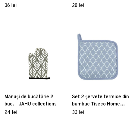
84x82 cm, bumbac,
Fontebasso, 18x27 cm,
36 lei
28 lei
multicolor
bumbac, multicolor
Mănuși de bucătărie 2
Set 2 șervete termice din
buc. – JAHU collections
bumbac Tiseco Home
Studio Arabesk, albastru
24 lei
33 lei
deschis