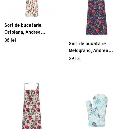
Sort de bucatarie
Ortolana, Andrea
Fontebasso, 80x85 cm,
36 lei
Sort de bucatarie
bumbac, alb/multicolor
Melograno, Andrea
Fontebasso, 84x82 cm,
39 lei
bumbac,
multicolor/albastru