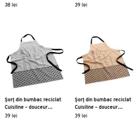
d'intérieur
38 lei
39 lei
Șorț din bumbac reciclat
Șorț din bumbac reciclat
Cuisiline – douceur
Cuisiline – douceur
d'intérieur
d'intérieur
39 lei
39 lei