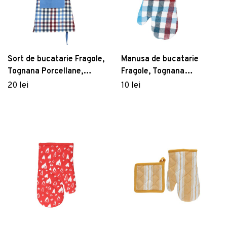
Sort de bucatarie Fragole,
Manusa de bucatarie
Tognana Porcellane,
Fragole, Tognana
85x80 cm, bumbac,
Porcellane, 17x27 cm,
20 lei
10 lei
multicolor
bumbac, multicolor