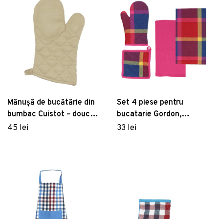
Mănușă de bucătărie din
Set 4 piese pentru
bumbac Cuistot – douceur
bucatarie Gordon,
d'intérieur
Tognana Porcellane,
45 lei
33 lei
bumbac, multicolor