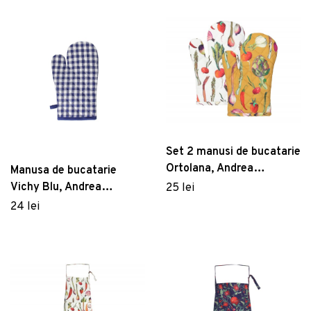
Set 2 manusi de bucatarie
Ortolana, Andrea
Manusa de bucatarie
Fontebasso, 17x27 cm,
Vichy Blu, Andrea
25 lei
bumbac, multicolor
Fontebasso, 18x30 cm,
24 lei
bumbac, multicolor