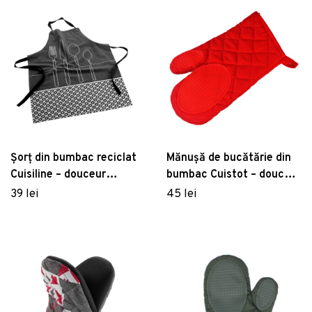
Șorț din bumbac reciclat
Mănușă de bucătărie din
Cuisiline – douceur
bumbac Cuistot – douceur
d'intérieur
d'intérieur
39 lei
45 lei