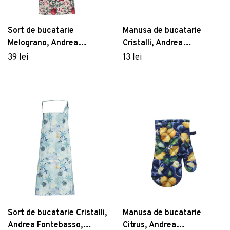
Sort de bucatarie
Manusa de bucatarie
Melograno, Andrea
Cristalli, Andrea
Fontebasso, 84x82 cm,
Fontebasso, 17x27 cm,
39 lei
13 lei
bumbac, multicolor
bumbac, multicolor
Sort de bucatarie Cristalli,
Manusa de bucatarie
Andrea Fontebasso,
Citrus, Andrea