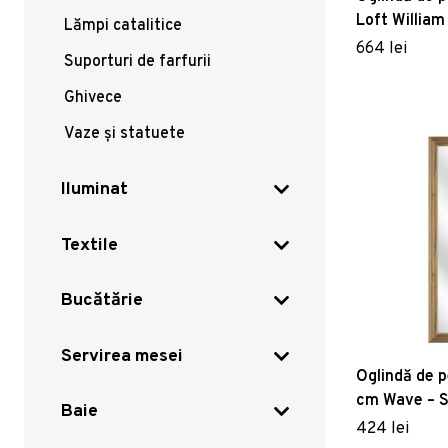
Loft William
Lămpi catalitice
664 lei
Suporturi de farfurii
Ghivece
Vaze și statuete
Iluminat
Textile
Bucătărie
Servirea mesei
Oglindă de 
cm Wave – S
Baie
424 lei