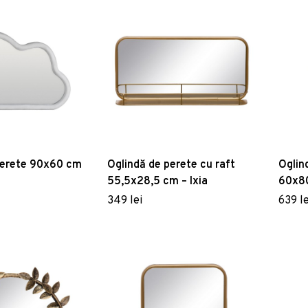
perete 90x60 cm
Oglindă de perete cu raft
Oglin
55,5x28,5 cm – Ixia
60x80
349 lei
639 le