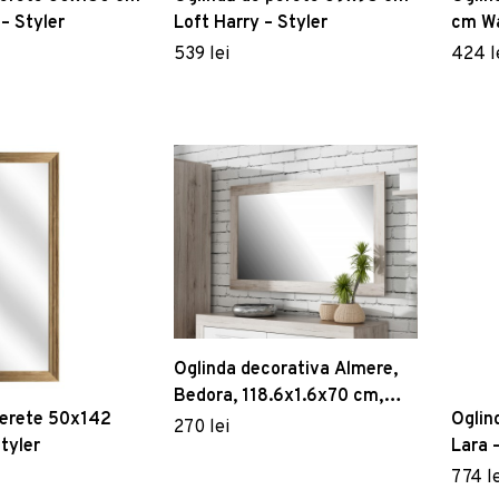
 – Styler
Loft Harry – Styler
cm Wa
539 lei
424 l
Oglinda decorativa Almere,
Bedora, 118.6x1.6x70 cm,
perete 50x142
Oglin
lemn/sticla, gri
270 lei
tyler
Lara 
774 le