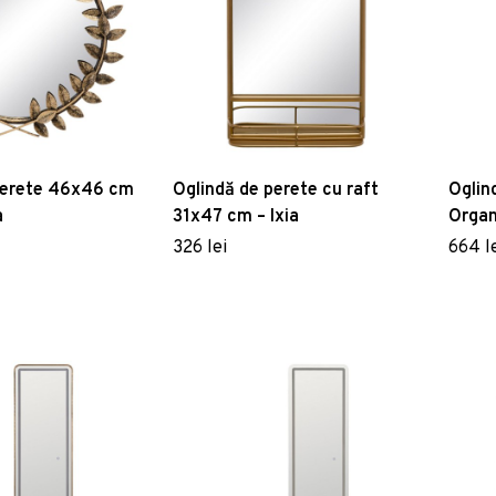
perete 46x46 cm
Oglindă de perete cu raft
Oglin
a
31x47 cm – Ixia
Organi
326 lei
664 l