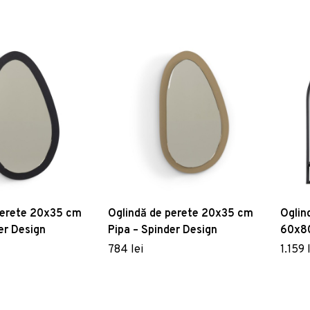
perete 20x35 cm
Oglindă de perete 20x35 cm
Oglin
er Design
Pipa – Spinder Design
60x80
784 lei
1.159 