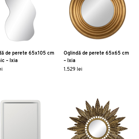
dă de perete 65x105 cm
Oglindă de perete 65x65 cm
c – Ixia
– Ixia
ei
1.529 lei