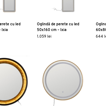
erete cu led
Oglindă de perete cu led
Oglin
 Ixia
50x160 cm – Ixia
60x80
1.059 lei
644 l