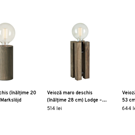
chis (înălțime 20
Veioză maro deschis
Veioz
 Markslöjd
(înălțime 28 cm) Lodge –
53 cm
Markslöjd
514 lei
644 l