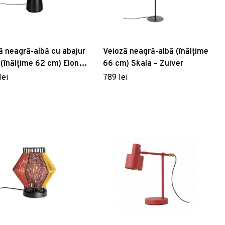
ă neagră-albă cu abajur
Veioză neagră-albă (înălțime
 (înălțime 62 cm) Elon –
66 cm) Skala – Zuiver
hbone
lei
789 lei