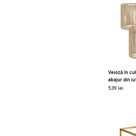
Veioză în cu
abajur din iu
cm) Soga – 
539 lei