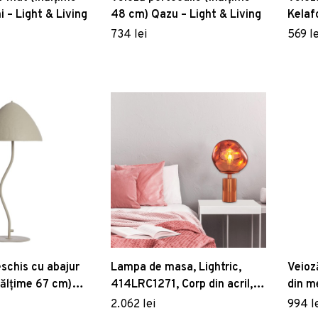
i – Light & Living
48 cm) Qazu – Light & Living
Kelafo
734 lei
569 le
eschis cu abajur
Lampa de masa, Lightric,
Veioz
nălțime 67 cm)
414LRC1271, Corp din acril,
din m
t & Living
Auriu roz
Metal
2.062 lei
994 l