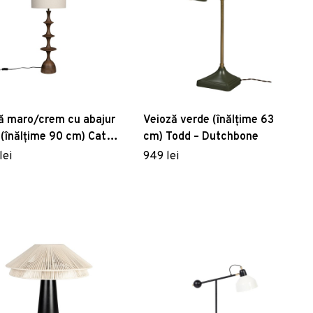
ă maro/crem cu abajur
Veioză verde (înălțime 63
 (înălțime 90 cm) Cath –
cm) Todd – Dutchbone
hbone
lei
949 lei