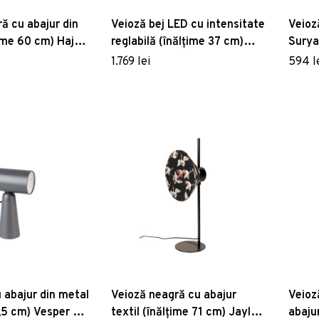
ă cu abajur din
Veioză bej LED cu intensitate
Veioz
ime 60 cm) Hajo –
reglabilă (înălțime 37 cm)
Surya
Cole – Zuiver
1.769 lei
594 l
u abajur din metal
Veioză neagră cu abajur
Veioz
,5 cm) Vesper –
textil (înălțime 71 cm) Jaylee
abaju