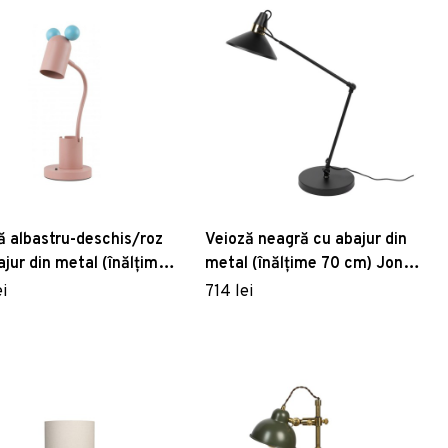
ă albastru-deschis/roz
Veioză neagră cu abajur din
ajur din metal (înălțime
metal (înălțime 70 cm) Jona
) Mouse – GTV
– White Label
i
714 lei