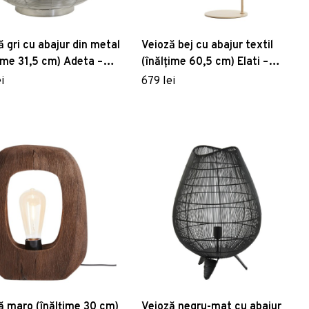
ă gri cu abajur din metal
Veioză bej cu abajur textil
țime 31,5 cm) Adeta –
(înălțime 60,5 cm) Elati –
 & Living
Light & Living
i
679 lei
ă maro (înălțime 30 cm)
Veioză negru-mat cu abajur