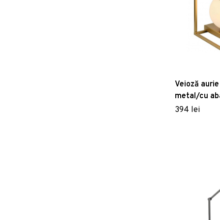
Veioză aurie
metal/cu aba
(înălțime 20
394 lei