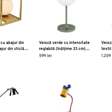
 cu abajur din
Veioză verde cu intensitate
Veioz
jur din sticlă
reglabilă (înălțime 33 cm)
textil
 cm) Avelin – GTV
Hub – White Label
Dutc
599 lei
1.209 