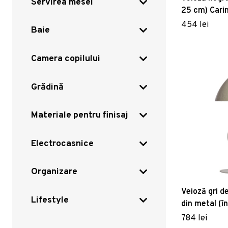
Servirea mesei
25 cm) Carin
454 lei
Baie
Camera copilului
Grădină
Materiale pentru finisaj
Electrocasnice
Organizare
Veioză gri d
Lifestyle
din metal (î
Elimo – Ligh
784 lei