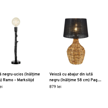
ă negru-ucios (înălțime
Veioză cu abajur din iută
) Ramo – Markslöjd
negru (înălțime 58 cm) Paglia
– Markslöjd
ei
879 lei