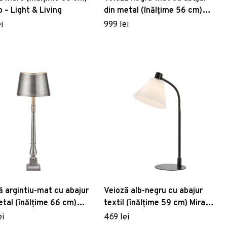
 – Light & Living
din metal (înălțime 56 cm)
Yumi – Light & Living
i
999 lei
ă argintiu-mat cu abajur
Veioză alb-negru cu abajur
etal (înălțime 66 cm)
textil (înălțime 59 cm) Mira –
lo – Markslöjd
Markslöjd
ei
469 lei