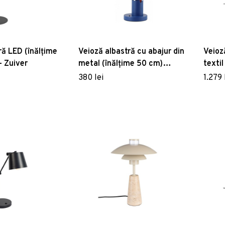
ă LED (înălțime
Veioză albastră cu abajur din
Veioz
– Zuiver
metal (înălțime 50 cm)
textil
Mouse – GTV
Dutc
380 lei
1.279 