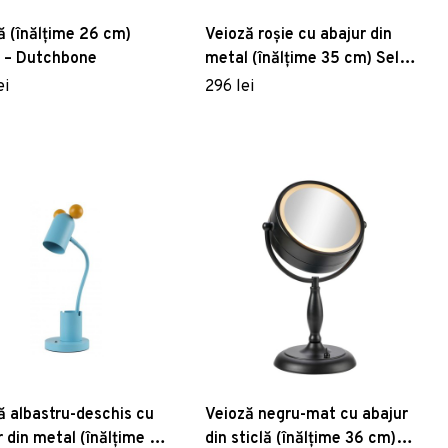
ă (înălțime 26 cm)
Veioză roșie cu abajur din
 – Dutchbone
metal (înălțime 35 cm) Selvia
II – GTV
ei
296 lei
ă albastru-deschis cu
Veioză negru-mat cu abajur
r din metal (înălțime 50
din sticlă (înălțime 36 cm)