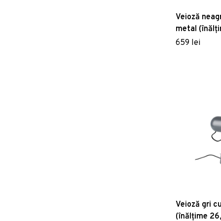
Veioză neagr
metal (înălț
White Label
659 lei
Veioză gri c
(înălțime 26