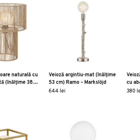
loare naturală cu
Veioză argintiu-mat (înălțime
Veioz
tă (înălțime 38
53 cm) Ramo – Markslöjd
cu ab
Markslöjd
50 cm
644 lei
380 le