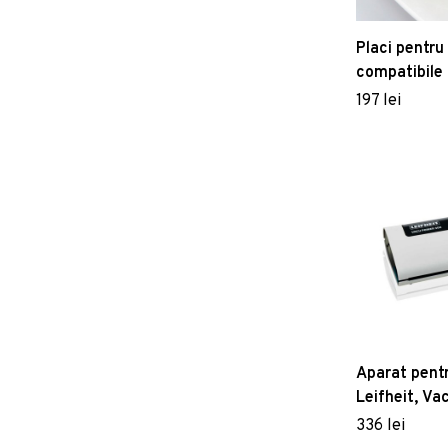
Placi pentru
compatibile 
FRITEL
197 lei
Aparat pentr
Leifheit, V
336 lei