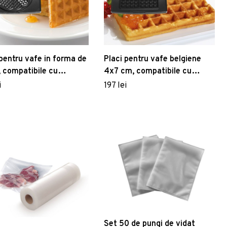
 pentru vafe in forma de
Placi pentru vafe belgiene
, compatibile cu
4x7 cm, compatibile cu
tele FRITEL
aparatele FRITEL
i
197 lei
Set 50 de pungi de vidat