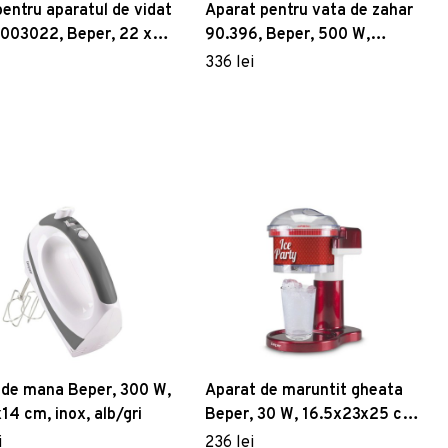
pentru aparatul de vidat
Aparat pentru vata de zahar
03022, Beper, 22 x
90.396, Beper, 500 W,
m, plastic
sistem blocare, recipient
336 lei
gradat
 de mana Beper, 300 W,
Aparat de maruntit gheata
14 cm, inox, alb/gri
Beper, 30 W, 16.5x23x25 cm,
ABS/inox, multicolor
i
236 lei