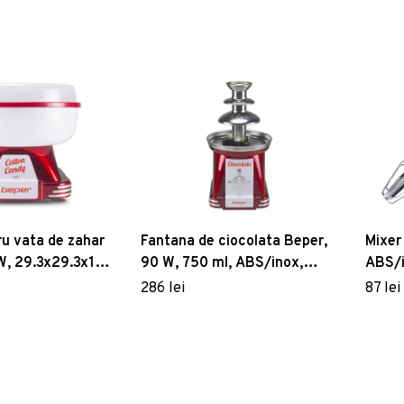
u vata de zahar
Fantana de ciocolata Beper,
Mixer
W, 29.3x29.3x18.1
90 W, 750 ml, ABS/inox,
ABS/i
rosu/argintiu
286 lei
87 lei