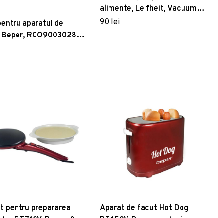
alimente, Leifheit, Vacuum,
30 x 40 cm, plastic
90 lei
pentru aparatul de
, Beper, RCO9003028,
600 cm
t pentru prepararea
Aparat de facut Hot Dog