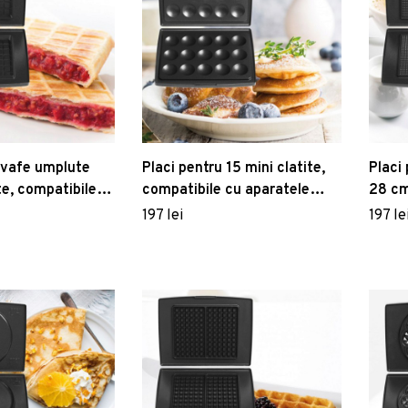
 vafe umplute
Placi pentru 15 mini clatite,
Placi
te, compatibile
compatibile cu aparatele
28 cm
e FRITEL
FRITEL
apara
197 lei
197 le