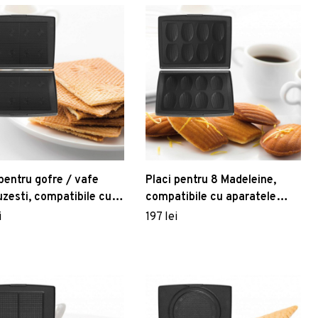
 pentru gofre / vafe
Placi pentru 8 Madeleine,
uzesti, compatibile cu
compatibile cu aparatele
tele FRITEL
FRITEL
i
197 lei