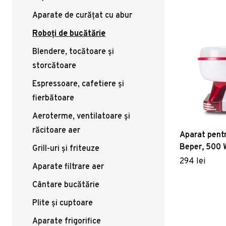
Aparate de curățat cu abur
Roboți de bucătărie
Blendere, tocătoare și
storcătoare
Espressoare, cafetiere și
fierbătoare
Aeroterme, ventilatoare și
răcitoare aer
Aparat pentr
Beper, 500 
Grill-uri și friteuze
cm, rosu/alb
294 lei
Aparate filtrare aer
Cântare bucătărie
Plite și cuptoare
Aparate frigorifice