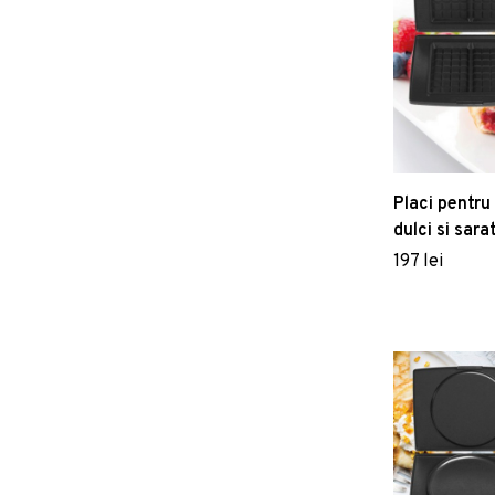
Placi pentru
dulci si sara
cu aparatel
197 lei