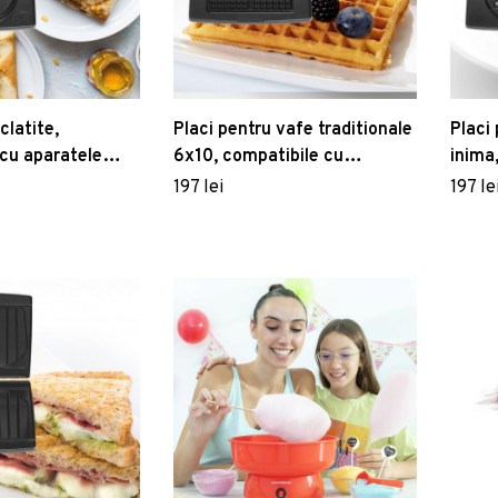
clatite,
Placi pentru vafe traditionale
Placi
cu aparatele
6x10, compatibile cu
inima
aparatele FRITEL
apara
197 lei
197 le