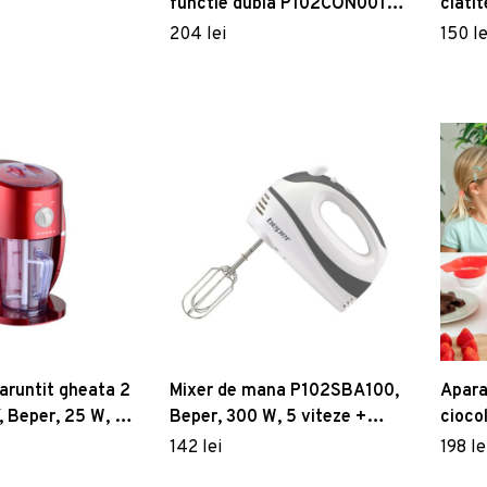
functie dubla P102CON001,
clati
Beper, 85 W, ABS
W
204 lei
150 le
aruntit gheata 2
Mixer de mana P102SBA100,
Apara
, Beper, 25 W, 1.1
Beper, 300 W, 5 viteze +
ciocol
turbo
Innov
142 lei
198 le
cm