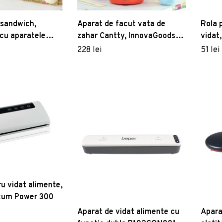
 sandwich,
Aparat de facut vata de
Rola 
cu aparatele
zahar Cantty, InnovaGoods,
vidat
Ø25.5 x 14 cm
28 x 
228 lei
51 lei
u vidat alimente,
acum Power 300
Aparat de vidat alimente cu
Apara