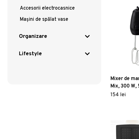
Accesorii electrocasnice
Mașini de spălat vase
Organizare
Lifestyle
Mixer de man
Mix, 300 W, 
functie Turb
154 lei