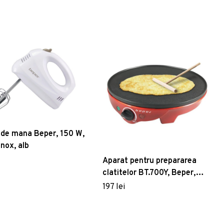
 de mana Beper, 150 W,
nox, alb
Aparat pentru prepararea
clatitelor BT.700Y, Beper,
1300 W
197 lei