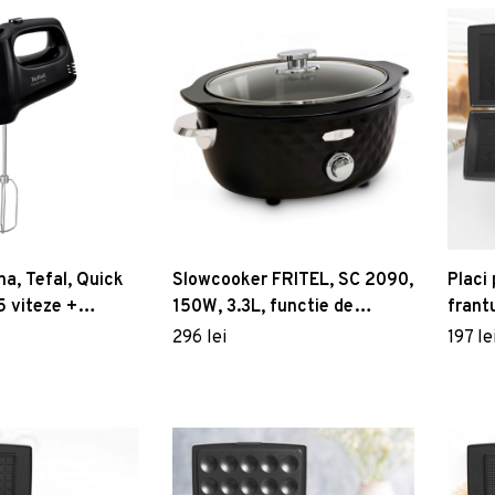
a, Tefal, Quick
Slowcooker FRITEL, SC 2090,
Placi
5 viteze +
150W, 3.3L, functie de
frant
o
mentinere la cald,
apara
296 lei
197 le
ceramica/sticla, negru