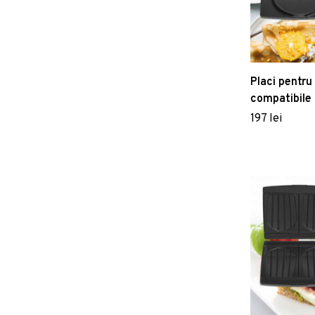
Placi pentru 
compatibile 
FRITEL
197 lei