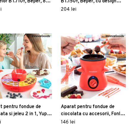
telor BT.710Y, Beper, 800
BT.150Y, Beper, cu design
vintage, 750 W, 5 niveluri de
i
204 lei
preparare
t pentru fondue de
Aparat pentru fondue de
ata si jeleu 2 in 1, Yupot
ciocolata cu accesorii, Fonlat
aGoods, 40W, Ø32 x 9
InnovaGoods, 25W, 300 ml
i
146 lei