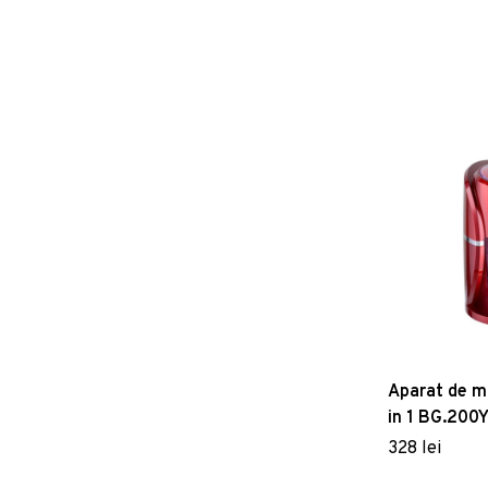
Aparat de m
in 1 BG.200Y
L
328 lei