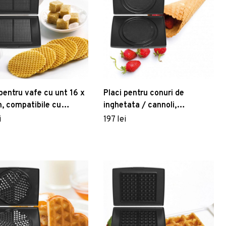
 pentru vafe cu unt 16 x
Placi pentru conuri de
, compatibile cu
inghetata / cannoli,
tele FRITEL
compatibile cu aparatele
i
197 lei
FRITEL