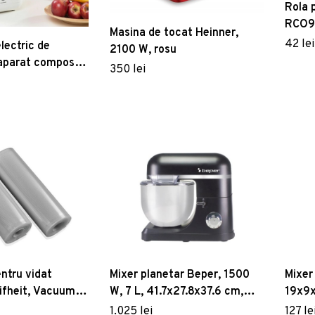
ntru picioare
urii
Seturi servire
Seturi mobilier baie
deuri inteligente
Rola 
e de grădină
Covoare de exterior
pufuri
e și dozatoare
Rafturi și organizatoare baie
RCO90
omasaj
Masina de tocat Heinner,
ecție pentru
Măsuțe de grădină
600 c
42 lei
Panouri și uși pentru duș
lectric de
2100 W, rosu
tive
 aparat compost
Seturi baie completă
350 lei
nvențională
entare Ewooster,
u hidromasaj
 3 L, 550 W,
x 35.5 cm
osoape baie
entru vidat
Mixer planetar Beper, 1500
Mixer
ifheit, Vacuum
W, 7 L, 41.7x27.8x37.6 cm,
19x9x
00 cm
inox/plastic, negru
1.025 lei
127 le