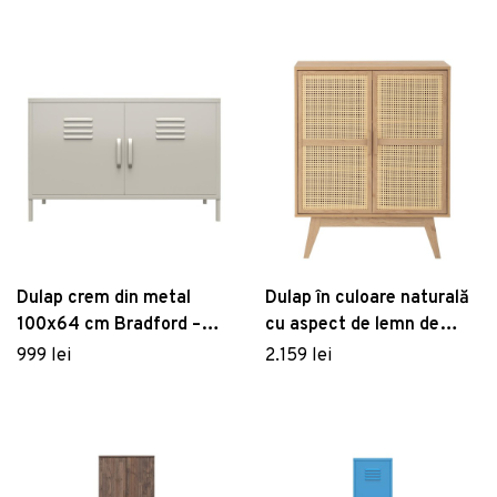
Dulap crem din metal
Dulap în culoare naturală
100x64 cm Bradford –
cu aspect de lemn de
Støraa
stejar 87x110 cm Bridget
999 lei
2.159 lei
– Støraa