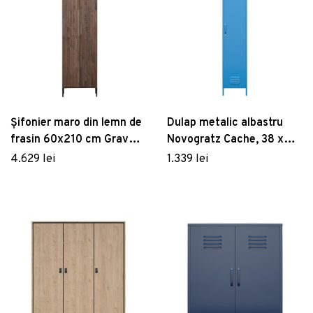
Șifonier maro din lemn de
Dulap metalic albastru
frasin 60x210 cm Gravure
Novogratz Cache, 38 x
– WOOOD
185 cm
4.629 lei
1.339 lei