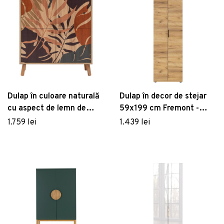
Dulap în culoare naturală
Dulap în decor de stejar
cu aspect de lemn de
59x199 cm Fremont -
stejar 95x111 cm Multilux
Germania
1.759 lei
1.439 lei
– Kalune Design