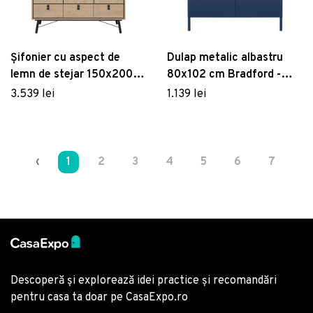
Șifonier cu aspect de
Dulap metalic albastru
lemn de stejar 150x200
80x102 cm Bradford -
cm Ry – Tvilum
Queer Eye
3.539 lei
1.139 lei
‹
1
2
3
4
5
6
7
›
Descoperă și explorează idei practice și recomandări
pentru casa ta doar pe CasaExpo.ro