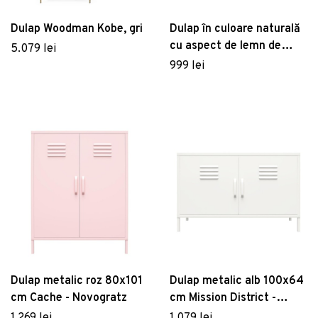
Dulap Woodman Kobe, gri
Dulap în culoare naturală
cu aspect de lemn de
5.079 lei
stejar suspendat 50x20
999 lei
cm Piccolo – Hübsch
Dulap metalic roz 80x101
Dulap metalic alb 100x64
cm Cache - Novogratz
cm Mission District -
Støraa