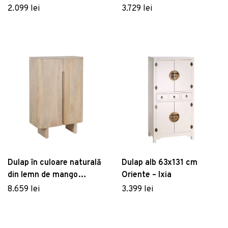
Lissabon - Germania
2.099 lei
3.729 lei
Dulap în culoare naturală
Dulap alb 63x131 cm
din lemn de mango
Oriente – Ixia
90x138 cm Batel – Ixia
8.659 lei
3.399 lei