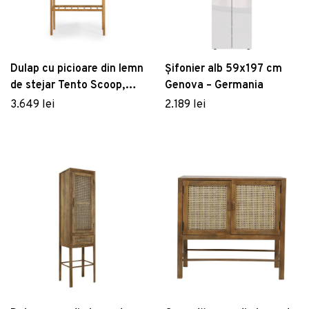
Dulap cu picioare din lemn
Șifonier alb 59x197 cm
de stejar Tento Scoop,
Genova – Germania
înălțime 162 cm, verde
3.649 lei
2.189 lei