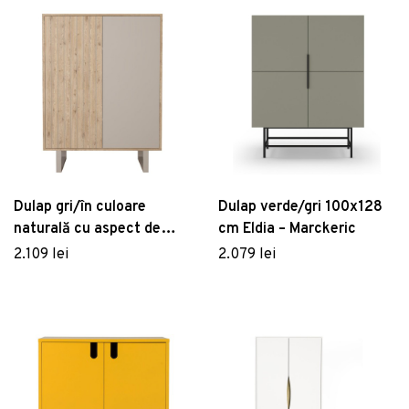
Dulap gri/în culoare
Dulap verde/gri 100x128
naturală cu aspect de
cm Eldia – Marckeric
lemn de stejar 90x120 cm
2.109 lei
2.079 lei
Millay – Marckeric