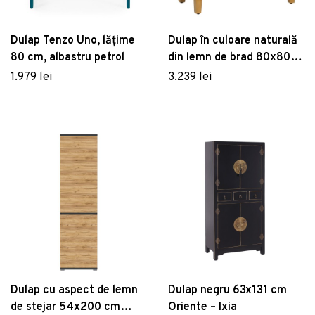
Dulap Tenzo Uno, lățime
Dulap în culoare naturală
80 cm, albastru petrol
din lemn de brad 80x80
cm Archo – Ixia
1.979 lei
3.239 lei
Dulap cu aspect de lemn
Dulap negru 63x131 cm
de stejar 54x200 cm
Oriente – Ixia