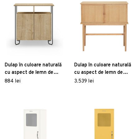
Dulap în culoare naturală
Dulap în culoare naturală
cu aspect de lemn de
cu aspect de lemn de
stejar 80x80 cm Dilly –
stejar 90x90 cm Dash –
884 lei
3.539 lei
Marckeric
Hübsch