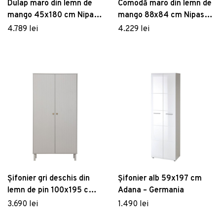
Dulap maro din lemn de
Comodă maro din lemn de
mango 45x180 cm Nipas
mango 88x84 cm Nipas –
– Light & Living
Light & Living
4.789 lei
4.229 lei
Șifonier gri deschis din
Șifonier alb 59x197 cm
lemn de pin 100x195 cm
Adana – Germania
Madu – WOOOD
3.690 lei
1.490 lei