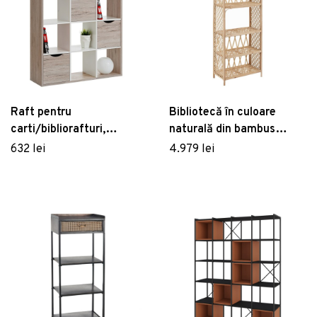
Raft pentru
Bibliotecă în culoare
carti/bibliorafturi,
naturală din bambus
Quadro, 110 x 146 x 34
64x171 cm Ratán – Ixia
632 lei
4.979 lei
cm, PAL, bej