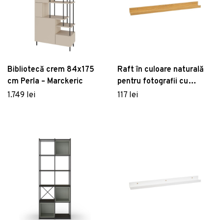
Bibliotecă crem 84x175
Raft în culoare naturală
cm Perla – Marckeric
pentru fotografii cu
aspect de lemn de stejar
1.749 lei
117 lei
80 cm – Casa Selección