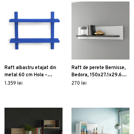
Raft albastru etajat din
Raft de perete Bernisse,
metal 60 cm Hola –
Bedora, 150x27.1x29.6
Spinder Design
cm, PAL, alb/gri inchis
1.359 lei
270 lei