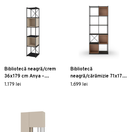
Bibliotecă neagră/crem
Bibliotecă
36x179 cm Anya –
neagră/cărămizie 71x179
Marckeric
cm Anya – Marckeric
1.179 lei
1.699 lei