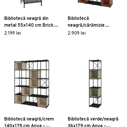
Bibliotecă neagră din
Bibliotecă
metal 55x140 cm Brick –
neagră/cărămizie
Ixia
140x179 cm Anya –
2.199 lei
2.909 lei
Marckeric
Bibliotecă neagră/crem
Bibliotecă verde/neagră
140x179 cm Anya –
36x179 cm Anya –