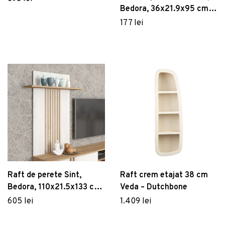
Bedora, 36x21.9x95 cm,
PAL, stejar
177 lei
Raft de perete Sint,
Raft crem etajat 38 cm
Bedora, 110x21.5x133 cm,
Veda – Dutchbone
PAL, stejar/alb
605 lei
1.409 lei