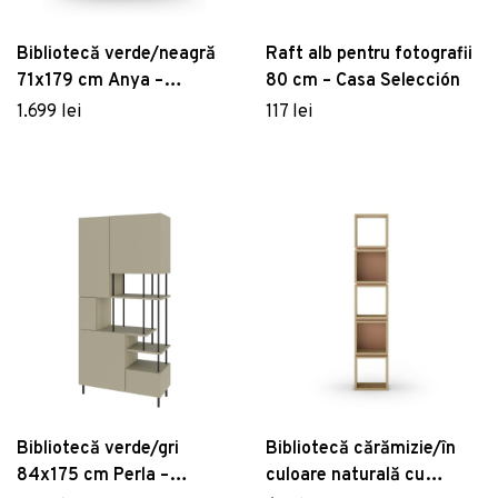
Bibliotecă verde/neagră
Raft alb pentru fotografii
71x179 cm Anya –
80 cm – Casa Selección
Marckeric
1.699 lei
117 lei
Bibliotecă verde/gri
Bibliotecă cărămizie/în
84x175 cm Perla –
culoare naturală cu