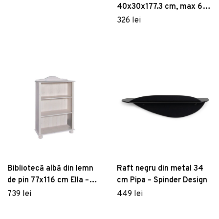
40x30x177.3 cm, max 60
kg, otel/sticla temperata,
326 lei
auriu
Bibliotecă albă din lemn
Raft negru din metal 34
de pin 77x116 cm Ella –
cm Pipa – Spinder Design
Støraa
739 lei
449 lei