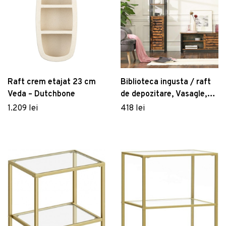
Raft crem etajat 23 cm
Biblioteca ingusta / raft
Veda – Dutchbone
de depozitare, Vasagle,
37x30x167 cm, PAL/otel,
1.209 lei
418 lei
maro rustic