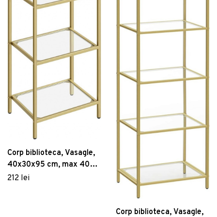
Corp biblioteca, Vasagle,
40x30x95 cm, max 40
kg, otel/sticla temperata,
212 lei
auriu
Corp biblioteca, Vasagle,