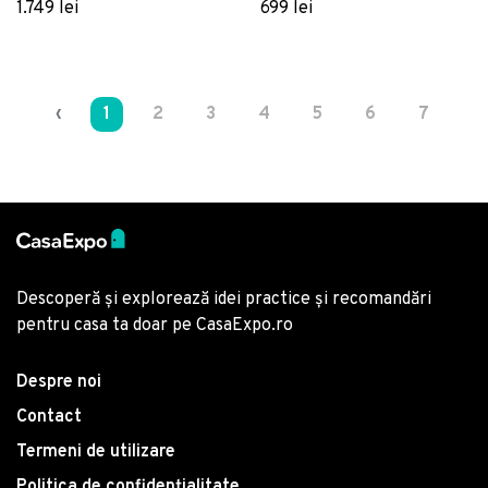
Marckeric
aspect de lemn de stejar
1.749 lei
699 lei
32x167 cm Lofty –
Marckeric
‹
1
2
3
4
5
6
7
8
Descoperă și explorează idei practice și recomandări
pentru casa ta doar pe CasaExpo.ro
Despre noi
Contact
Termeni de utilizare
Politica de confidențialitate