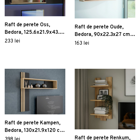
Raft de perete Oss,
Raft de perete Oude,
Bedora, 125.6x21.9x43.2
Bedora, 90x22.3x27 cm,
cm, PAL, stejar/negru
233 lei
PAL, alb/stejar
163 lei
Raft de perete Kampen,
Bedora, 130x21.9x120 cm,
PAL, stejar/negru
Raft de perete Renkum,
398 lei