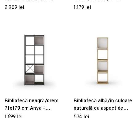
Marckeric
Marckeric
2.909 lei
1.179 lei
Bibliotecă neagră/crem
Bibliotecă albă/în culoare
71x179 cm Anya –
naturală cu aspect de
Marckeric
lemn de stejar 32x133 cm
1.699 lei
574 lei
Lofty – Marckeric