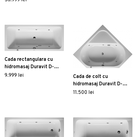
System E orientare
stanga alb
Cada rectangulara cu
hidromasaj Duravit D-
Code 180x80 cm cu Jet
9.999 lei
Cada de colt cu
Project acril alb
hidromasaj Duravit D-
Code 140x140 cm cu Jet
11.500 lei
Project acril alb