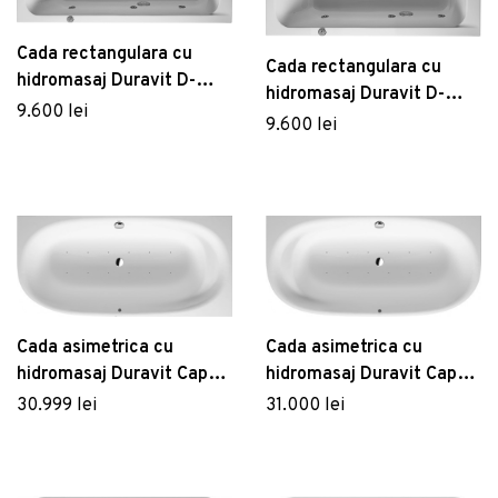
Cada rectangulara cu
Cada rectangulara cu
hidromasaj Duravit D-
hidromasaj Duravit D-
Code 160x70 cm cu Jet
9.600 lei
Code 150x75 cm cu Jet
9.600 lei
Project acril alb
Project acril alb
Cada asimetrica cu
Cada asimetrica cu
hidromasaj Duravit Cape
hidromasaj Duravit Cape
Code 190x90 cm
Code 190x90 cm alb
30.999 lei
31.000 lei
orientare dreapta alb