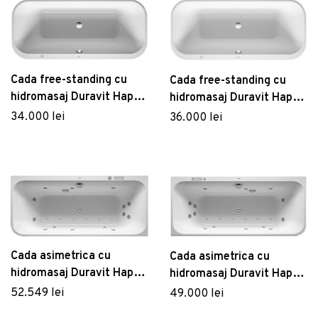
Cada free-standing cu
Cada free-standing cu
hidromasaj Duravit Happy
hidromasaj Duravit Happy
D.2 Plus 180x80 cm cu
D.2 Plus 180x80 cm cu
34.000 lei
36.000 lei
Air-System alb
Air-System grafit super
mat
Cada asimetrica cu
Cada asimetrica cu
hidromasaj Duravit Happy
hidromasaj Duravit Happy
D.2 Plus 180x80 cm acril
D.2 Plus 180x80 cm acril
52.549 lei
49.000 lei
orientare dreapta grafit
orientare stanga grafit