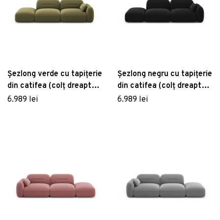
Șezlong verde cu tapițerie
Șezlong negru cu tapițerie
din catifea (colț dreapta)
din catifea (colț dreapta)
Audrey – Interieurs 86
Audrey – Interieurs 86
6.989 lei
6.989 lei