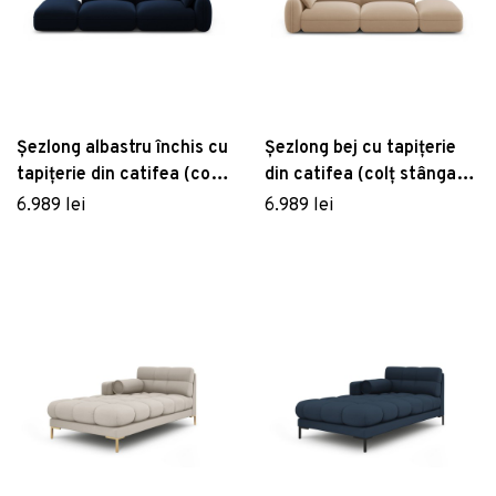
Șezlong albastru închis cu
Șezlong bej cu tapițerie
tapițerie din catifea (colț
din catifea (colț stânga)
dreapta) Audrey –
Audrey – Interieurs 86
6.989 lei
6.989 lei
Interieurs 86