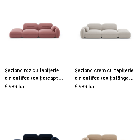
Șezlong roz cu tapițerie
Șezlong crem cu tapițerie
din catifea (colț dreapta)
din catifea (colț stânga)
Audrey – Interieurs 86
Audrey – Interieurs 86
6.989 lei
6.989 lei