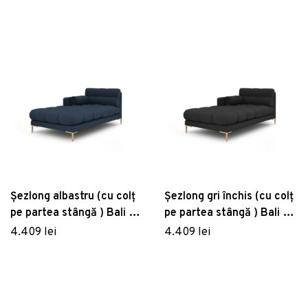
Șezlong albastru (cu colț
Șezlong gri închis (cu colț
pe partea stângă ) Bali –
pe partea stângă ) Bali –
Cosmopolitan Design
Cosmopolitan Design
4.409 lei
4.409 lei