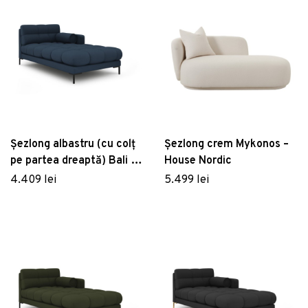
Șezlong albastru (cu colț
Șezlong crem Mykonos –
pe partea dreaptă) Bali –
House Nordic
Cosmopolitan Design
4.409 lei
5.499 lei