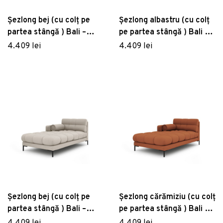
Șezlong bej (cu colț pe
Șezlong albastru (cu colț
partea stângă ) Bali –
pe partea stângă ) Bali –
Cosmopolitan Design
Cosmopolitan Design
4.409 lei
4.409 lei
Șezlong bej (cu colț pe
Șezlong cărămiziu (cu colț
partea stângă ) Bali –
pe partea stângă ) Bali –
Cosmopolitan Design
Cosmopolitan Design