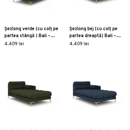
Șezlong verde (cu colț pe
Șezlong bej (cu colț pe
partea stângă ) Bali –
partea dreaptă) Bali –
Cosmopolitan Design
Cosmopolitan Design
4.409 lei
4.409 lei