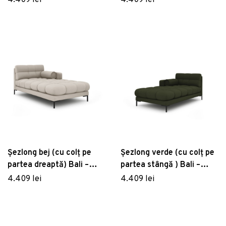
4.409 lei
4.409 lei
Șezlong bej (cu colț pe
Șezlong verde (cu colț pe
partea dreaptă) Bali –
partea stângă ) Bali –
Cosmopolitan Design
Cosmopolitan Design
4.409 lei
4.409 lei