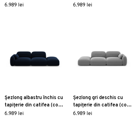
Audrey – Interieurs 86
stânga) Audrey –
6.989 lei
6.989 lei
Interieurs 86
Șezlong albastru închis cu
Șezlong gri deschis cu
tapițerie din catifea (colț
tapițerie din catifea (colț
stânga) Audrey –
dreapta) Audrey –
6.989 lei
6.989 lei
Interieurs 86
Interieurs 86