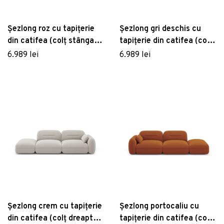
Șezlong roz cu tapițerie
Șezlong gri deschis cu
din catifea (colț stânga)
tapițerie din catifea (colț
Audrey – Interieurs 86
stânga) Audrey –
6.989 lei
6.989 lei
Interieurs 86
Șezlong crem cu tapițerie
Șezlong portocaliu cu
din catifea (colț dreapta)
tapițerie din catifea (colț