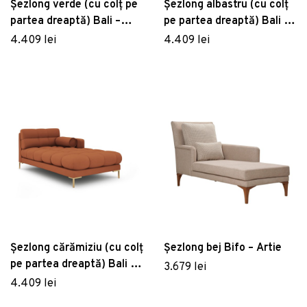
Șezlong verde (cu colț pe
Șezlong albastru (cu colț
partea dreaptă) Bali –
pe partea dreaptă) Bali –
Cosmopolitan Design
Cosmopolitan Design
4.409 lei
4.409 lei
Șezlong cărămiziu (cu colț
Șezlong bej Bifo – Artie
pe partea dreaptă) Bali –
3.679 lei
Cosmopolitan Design
4.409 lei