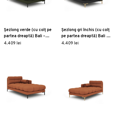
Șezlong verde (cu colț pe
Șezlong gri închis (cu colț
partea dreaptă) Bali –
pe partea dreaptă) Bali –
Cosmopolitan Design
Cosmopolitan Design
4.409 lei
4.409 lei