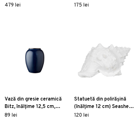
White Label
Mette Ditmer Denmark
479 lei
175 lei
Vază din gresie ceramică
Statuetă din polirășină
Bitz, înălțime 12,5 cm,
(înălțime 12 cm) Seashell
albastru
– Ixia
89 lei
120 lei