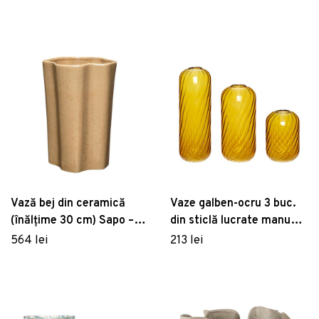
Hübsch
Vază bej din ceramică
Vaze galben-ocru 3 buc.
(înălțime 30 cm) Sapo –
din sticlă lucrate manual
Hübsch
(înălțime 20 cm) Fleur –
564 lei
213 lei
Hübsch