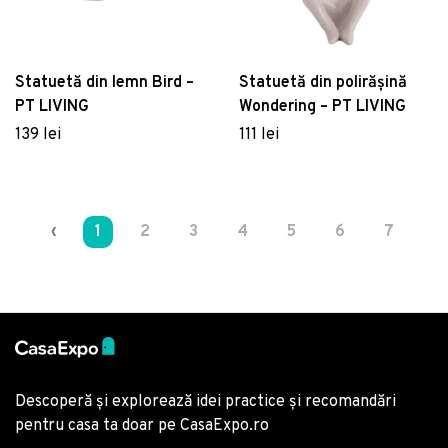
Statuetă din lemn Bird –
Statuetă din polirășină
PT LIVING
Wondering – PT LIVING
139 lei
111 lei
‹
1
2
3
4
5
6
7
8
Descoperă și explorează idei practice și recomandări
pentru casa ta doar pe CasaExpo.ro