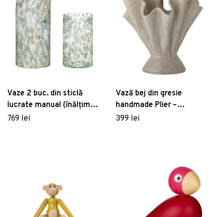
Vaze 2 buc. din sticlă
Vază bej din gresie
lucrate manual (înălțime
handmade Plier –
37 cm) Libra – Hübsch
Bloomingville
769 lei
399 lei