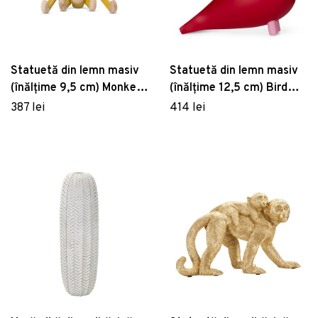
Statuetă din lemn masiv
Statuetă din lemn masiv
(înălțime 9,5 cm) Monkey
(înălțime 12,5 cm) Bird
Mini – Kay Bojesen
Flora – Kay Bojesen
387 lei
414 lei
Denmark
Denmark