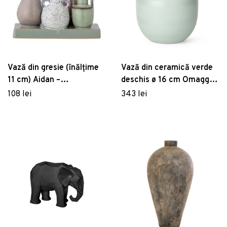
Vază din gresie (înălțime
Vază din ceramică verde
11 cm) Aidan –
deschis ø 16 cm Omaggio
Bloomingville
- Kähler Design
108 lei
343 lei