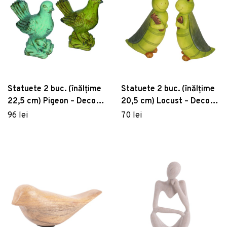
Statuete 2 buc. (înălțime
Statuete 2 buc. (înălțime
22,5 cm) Pigeon – Deco
20,5 cm) Locust – Deco
Pleasure
Pleasure
96 lei
70 lei