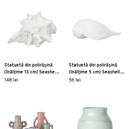
Statuetă din polirășină
Statuetă din polirășină
(înălțime 13 cm) Seashell
(înălțime 5 cm) Seashell –
– Ixia
Ixia
148 lei
56 lei