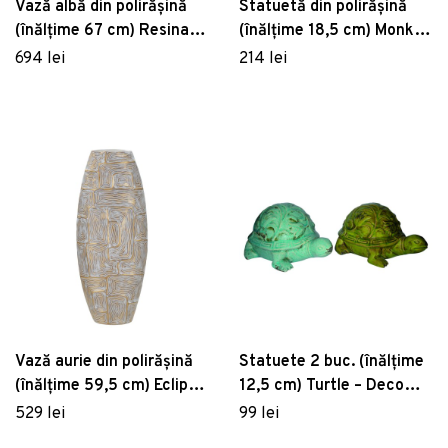
Vază albă din polirășină
Statuetă din polirășină
(înălțime 67 cm) Resina –
(înălțime 18,5 cm) Monkey
Mauro Ferretti
Mom – Mauro Ferretti
694 lei
214 lei
Vază aurie din polirășină
Statuete 2 buc. (înălțime
(înălțime 59,5 cm) Eclips –
12,5 cm) Turtle – Deco
Mauro Ferretti
Pleasure
529 lei
99 lei