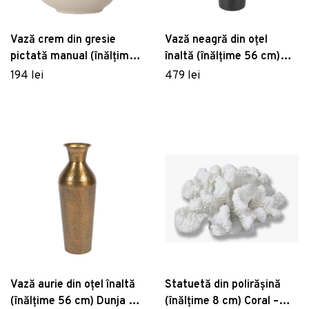
Vază crem din gresie
Vază neagră din oțel
pictată manual (înălțime
înaltă (înălțime 56 cm)
19 cm) Trudy –
Dunja – White Label
194 lei
479 lei
Bloomingville
Vază aurie din oțel înaltă
Statuetă din polirășină
(înălțime 56 cm) Dunja –
(înălțime 8 cm) Coral –