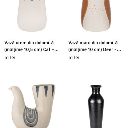
Vază crem din dolomită
Vază maro din dolomită
(înălțime 10,5 cm) Cat –
(înălțime 10 cm) Deer –
Sass & Belle
Sass & Belle
51 lei
51 lei