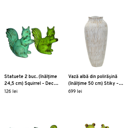
Statuete 2 buc. (înălțime
Vază albă din polirășină
24,5 cm) Squirrel – Deco
(înălțime 50 cm) Stiky –
Pleasure
Mauro Ferretti
126 lei
699 lei