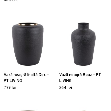
524 lei
Vază neagră înaltă Dex –
Vază neagră Boaz – PT
PT LIVING
LIVING
779 lei
264 lei