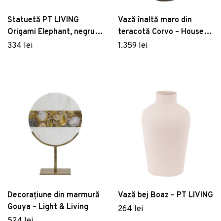
Statuetă PT LIVING
Vază înaltă maro din
Origami Elephant, negru
teracotă Corvo – House
mat
Nordic
334 lei
1.359 lei
Decorațiune din marmură
Vază bej Boaz – PT LIVING
Gouya – Light & Living
264 lei