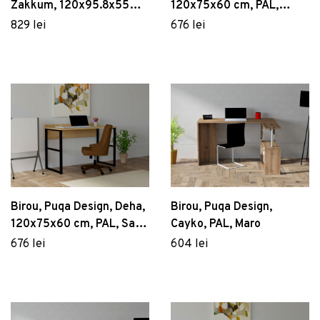
Zakkum, 120x95.8x55
120x75x60 cm, PAL,
cm, PAL, Alb/Negru
Alb/Negru
829 lei
676 lei
Birou, Puqa Design, Deha,
Birou, Puqa Design,
120x75x60 cm, PAL, Safir
Cayko, PAL, Maro
/ Negru
676 lei
604 lei