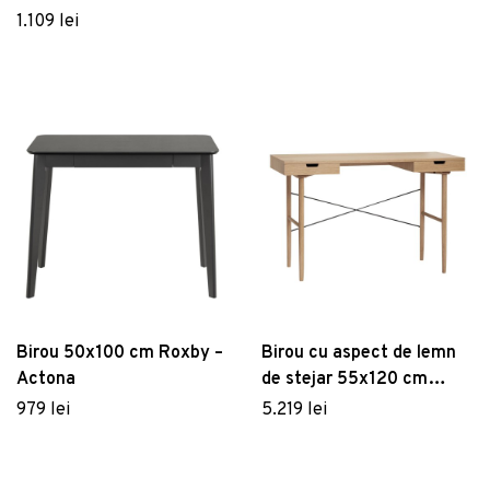
Blueton – Actona
1.109 lei
Birou 50x100 cm Roxby –
Birou cu aspect de lemn
Actona
de stejar 55x120 cm
Studio – Hübsch
979 lei
5.219 lei