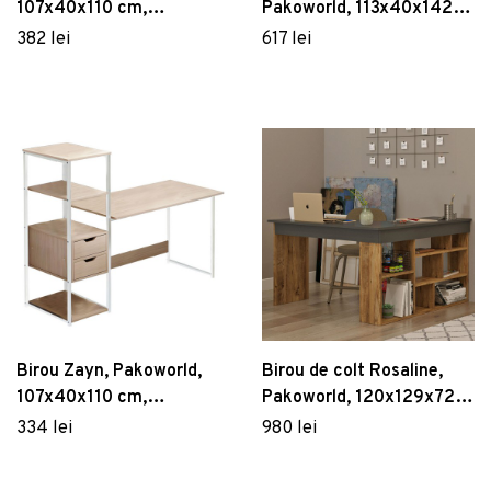
107x40x110 cm,
Pakoworld, 113x40x142
metal/MDF, maro/negru
cm, PAL melaminat, alb
382 lei
617 lei
Birou Zayn, Pakoworld,
Birou de colt Rosaline,
107x40x110 cm,
Pakoworld, 120x129x72
metal/MDF, natural/alb
cm, PAL melaminat,
334 lei
980 lei
maro/maro