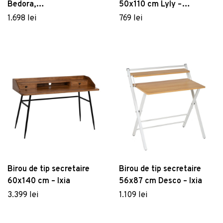
Bedora,
50x110 cm Lyly –
49.4x57.3/164x215 cm,
Marckeric
1.698 lei
769 lei
PAL/lemn, alb/stejar
Birou de tip secretaire
Birou de tip secretaire
60x140 cm – Ixia
56x87 cm Desco – Ixia
3.399 lei
1.109 lei