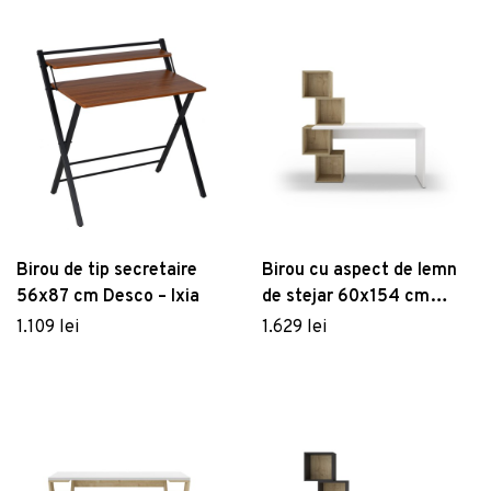
Birou de tip secretaire
Birou cu aspect de lemn
56x87 cm Desco – Ixia
de stejar 60x154 cm
Cubik – Marckeric
1.109 lei
1.629 lei