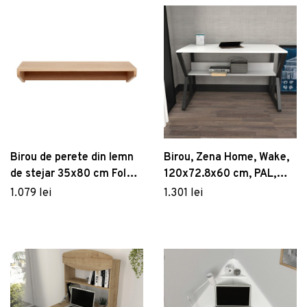
Birou de perete din lemn
Birou, Zena Home, Wake,
de stejar 35x80 cm Folk –
120x72.8x60 cm, PAL,
Hübsch
Alb/Negru
1.079 lei
1.301 lei