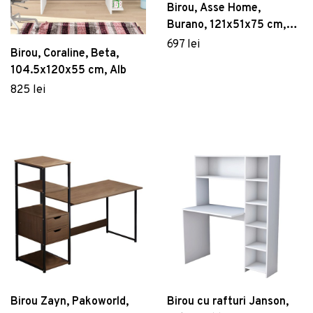
Birou, Asse Home,
Burano, 121x51x75 cm,
Maro
697 lei
Birou, Coraline, Beta,
104.5x120x55 cm, Alb
825 lei
Birou Zayn, Pakoworld,
Birou cu rafturi Janson,