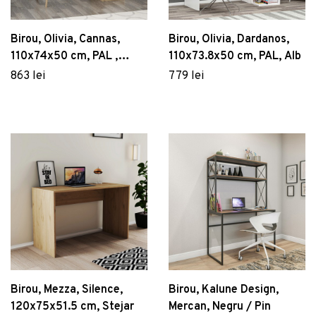
Birou, Olivia, Cannas,
Birou, Olivia, Dardanos,
110x74x50 cm, PAL ,
110x73.8x50 cm, PAL, Alb
Stejar alb / safir
863 lei
779 lei
Birou, Mezza, Silence,
Birou, Kalune Design,
120x75x51.5 cm, Stejar
Mercan, Negru / Pin