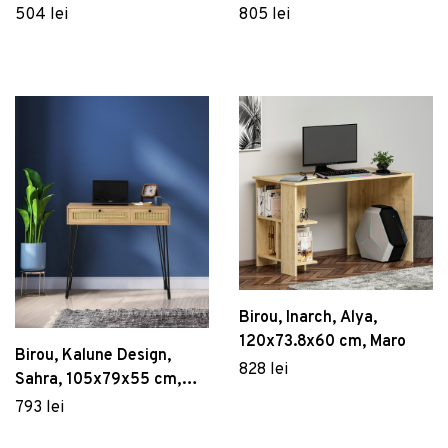
504 lei
805 lei
Birou, Inarch, Alya,
120x73.8x60 cm, Maro
Birou, Kalune Design,
828 lei
Sahra, 105x79x55 cm,
Stejar / Negru
793 lei