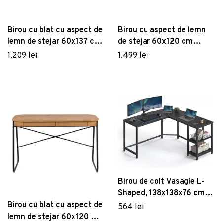
Birou cu blat cu aspect de
Birou cu aspect de lemn
lemn de stejar 60x137 cm
de stejar 60x120 cm
Butterfly – Marckeric
Barnett – Actona
1.209 lei
1.499 lei
Birou de colt Vasagle L-
Shaped, 138x138x76 cm,
PAL/otel, negru
Birou cu blat cu aspect de
564 lei
lemn de stejar 60x120 cm