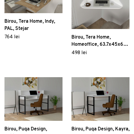
Birou, Tera Home, Indy,
PAL, Stejar
764 lei
Birou, Tera Home,
Homeoffice, 63.7x45x63.7
cm, PAL, Alb
498 lei
Birou, Puqa Design,
Birou, Puqa Design, Kayra,