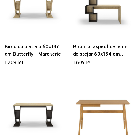
Birou cu blat alb 60x137
Birou cu aspect de lemn
cm Butterfly – Marckeric
de stejar 60x154 cm
Cubik – Marckeric
1.209 lei
1.609 lei