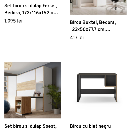
Set birou si dulap Eersel,
Bedora, 173x116x152 cm,
PAL/plastic, sonoma/alb
1.095 lei
Birou Boxtel, Bedora,
123x50x77.7 cm,
PAL/plastic, stejar/alb
417 lei
Set birou si dulap Soest,
Birou cu blat negru