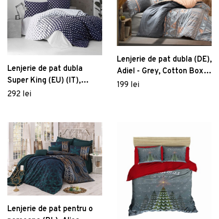
Lenjerie de pat dubla (DE),
Lenjerie de pat dubla
Adiel - Grey, Cotton Box,
Super King (EU) (IT),
Bumbac Ranforce
199 lei
Puanline - Dark Blue,
292 lei
Pearl Home, Bumbac
Ranforce
Lenjerie de pat pentru o