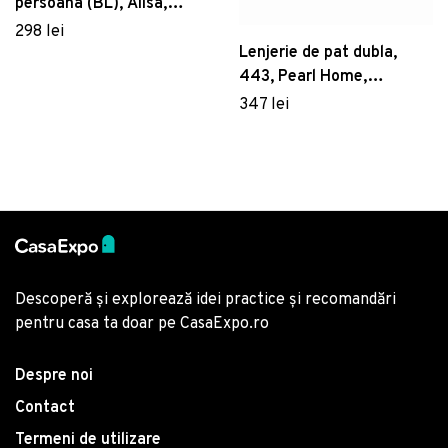
persoana (BL), Alisa,
Victoria, Bumbac Satinat
298 lei
Lenjerie de pat dubla,
443, Pearl Home,
Poliester Satinat
347 lei
Descoperă și explorează idei practice și recomandări
pentru casa ta doar pe CasaExpo.ro
Despre noi
Contact
Termeni de utilizare