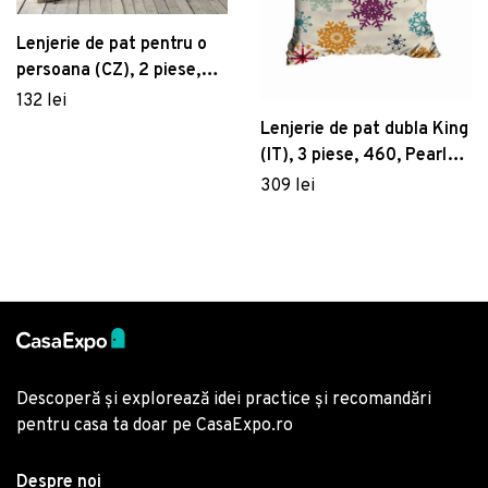
Lenjerie de pat pentru o
persoana (CZ), 2 piese,
Basilisk, Victoria, 65%
132 lei
bumbac/35% poliester
Lenjerie de pat dubla King
(IT), 3 piese, 460, Pearl
Home, Poliester Satinat
309 lei
Descoperă și explorează idei practice și recomandări
pentru casa ta doar pe CasaExpo.ro
Despre noi