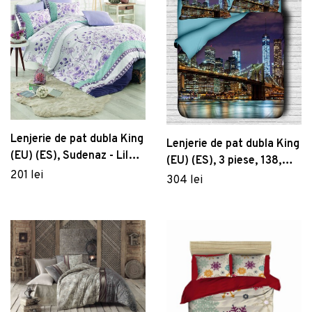
Lenjerie de pat dubla King
Lenjerie de pat dubla King
(EU) (ES), Sudenaz - Lilac,
(EU) (ES), 3 piese, 138,
Pearl Home, Bumbac
201 lei
Pearl Home, Poliester
304 lei
Ranforce
Satinat