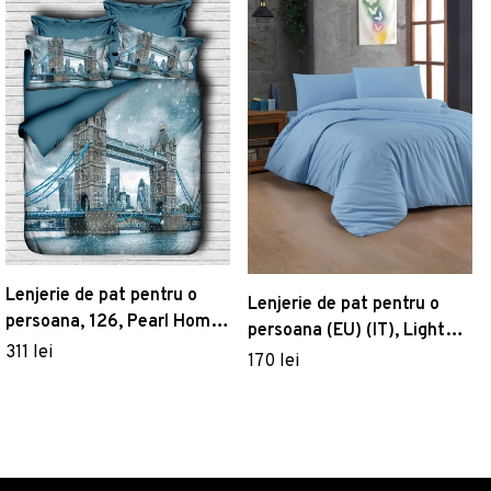
Lenjerie de pat pentru o
Lenjerie de pat pentru o
persoana, 126, Pearl Home,
persoana (EU) (IT), Light
Poliester Satinat
311 lei
Blue, Patik, Bumbac
170 lei
Ranforce