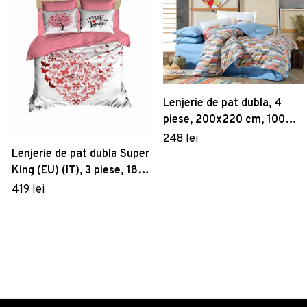
Lenjerie de pat dubla, 4
piese, 200x220 cm, 100%
bumbac poplin, Hobby,
248 lei
Mikado, galben mustar
Lenjerie de pat dubla Super
King (EU) (IT), 3 piese, 183,
Pearl Home, Poliester
419 lei
Satinat