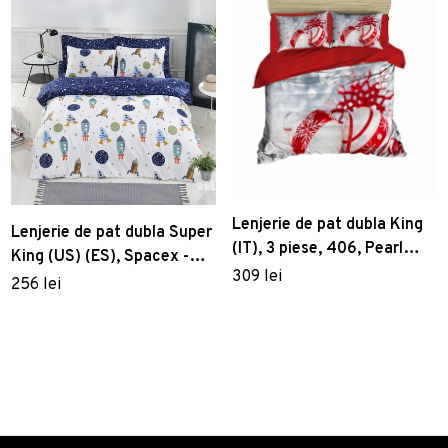
Lenjerie de pat dubla King
Lenjerie de pat dubla Super
(IT), 3 piese, 406, Pearl
King (US) (ES), Spacex -
Home, Poliester Satinat
309 lei
Dark Blue, Mijolnir, Bumbac
256 lei
Ranforce