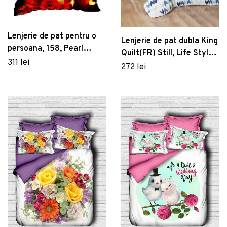
Lenjerie de pat pentru o
Lenjerie de pat dubla King
persoana, 158, Pearl
Quilt(FR) Still, Life Style,
Home, Poliester Satinat
311 lei
3 piese, 240x220 cm,
272 lei
bumbac ranforce,
multicolor