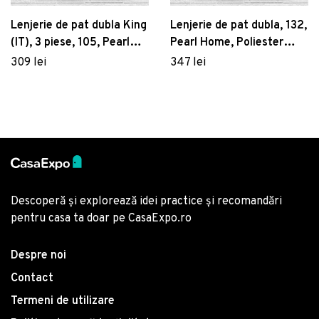
Lenjerie de pat dubla King
Lenjerie de pat dubla, 132,
(IT), 3 piese, 105, Pearl
Pearl Home, Poliester
Home, Poliester Satinat
Satinat
309 lei
347 lei
Descoperă și explorează idei practice și recomandări
pentru casa ta doar pe CasaExpo.ro
Despre noi
Contact
Termeni de utilizare