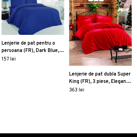
Lenjerie de pat pentru o
persoana (FR), Dark Blue,
Patik, Bumbac Ranforce
157 lei
Lenjerie de pat dubla Super
King (FR), 3 piese, Elegant -
Red v2, Cotton Box,
363 lei
Bumbac Satinat