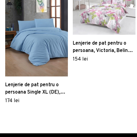
Lenjerie de pat pentru o
persoana, Victoria, Belinda
V2, 3 piese, amestec
154 lei
bumbac, multicolor
Lenjerie de pat pentru o
persoana Single XL (DE),
Light Blue, Patik, Bumbac
174 lei
Ranforce