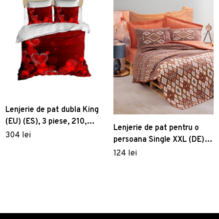
Lenjerie de pat dubla King
(EU) (ES), 3 piese, 210,
Lenjerie de pat pentru o
Pearl Home, Poliester
304 lei
persoana Single XXL (DE),
Satinat
Belize - Brown, Cotton Box,
124 lei
Bumbac Ranforce