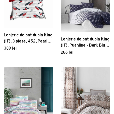
Lenjerie de pat dubla King
Lenjerie de pat dubla King
(IT), 3 piese, 452, Pearl
(IT), Puanline - Dark Blue,
Home, Poliester Satinat
309 lei
Pearl Home, Bumbac
286 lei
Ranforce