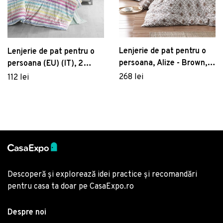
Lenjerie de pat pentru o
Lenjerie de pat pentru o
persoana, Alize - Brown,
persoana (EU) (IT), 2
Pearl Home, Bumbac
piese, Vals, Victoria, 65%
268 lei
112 lei
Ranforce
bumbac/35% poliester
Descoperă și explorează idei practice și recomandări
pentru casa ta doar pe CasaExpo.ro
Despre noi