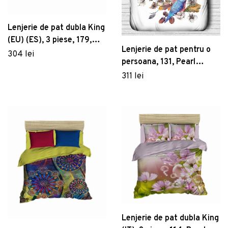
Lenjerie de pat dubla King
(EU) (ES), 3 piese, 179,
Lenjerie de pat pentru o
Pearl Home, Poliester
304 lei
persoana, 131, Pearl
Satinat
Home, Poliester Satinat
311 lei
Lenjerie de pat dubla King