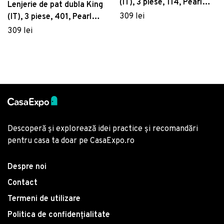
(IT), 3 piese, 114, Pearl
Lenjerie de pat dubla King
Home, Poliester Satinat
309 lei
(IT), 3 piese, 401, Pearl
Home, Poliester Satinat
309 lei
Descoperă și explorează idei practice și recomandări
pentru casa ta doar pe CasaExpo.ro
Despre noi
Contact
Termeni de utilizare
Politica de confidențialitate