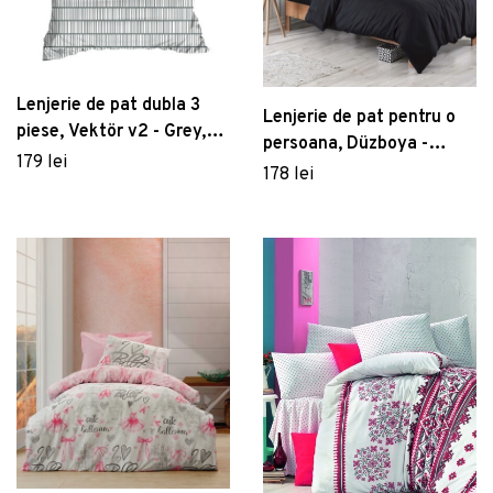
Lenjerie de pat dubla 3
Lenjerie de pat pentru o
piese, Vektör v2 - Grey,
persoana, Düzboya -
EnLora Home, Bumbac
179 lei
Black, EnLora Home, 65%
178 lei
Ranforce
bumbac/35% poliester