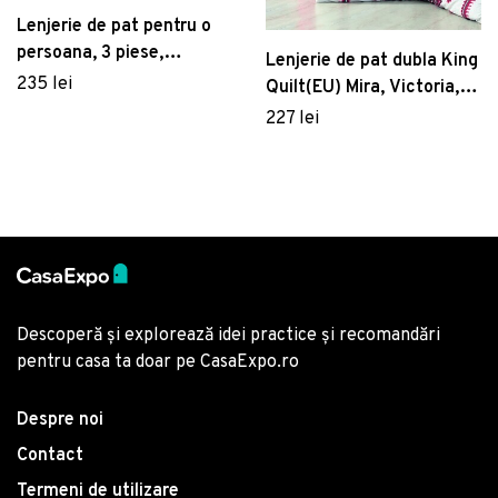
Lenjerie de pat pentru o
persoana, 3 piese,
Lenjerie de pat dubla King
160x220 cm, 100%
235 lei
Quilt(EU) Mira, Victoria, 3
bumbac ranforce, Cotton
piese, 240x220 cm,
227 lei
Box, Ballerina, roz
amestec bumbac,
multicolor
Descoperă și explorează idei practice și recomandări
pentru casa ta doar pe CasaExpo.ro
Despre noi
Contact
Termeni de utilizare