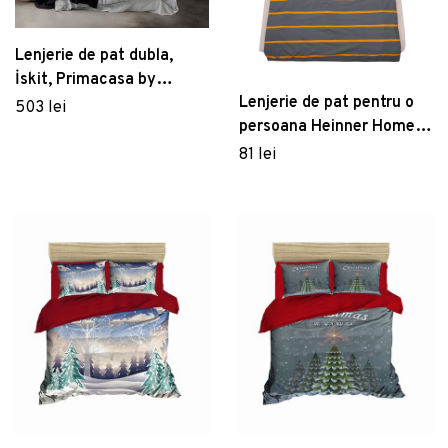
Lenjerie de pat dubla,
İskit, Primacasa by
Lenjerie de pat pentru o
Türkiz, Bumbac Satinat
503 lei
persoana Heinner Home,
150x200 cm, bumbac, gri
81 lei
inchis/portocaliu