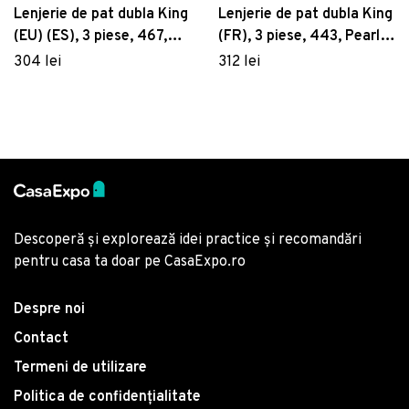
Lenjerie de pat dubla King
Lenjerie de pat dubla King
(EU) (ES), 3 piese, 467,
(FR), 3 piese, 443, Pearl
Pearl Home, Poliester
Home, Poliester Satinat
304 lei
312 lei
Satinat
Descoperă și explorează idei practice și recomandări
pentru casa ta doar pe CasaExpo.ro
Despre noi
Contact
Termeni de utilizare
Politica de confidențialitate