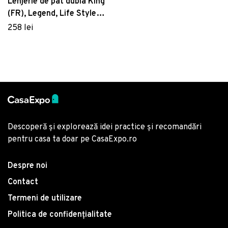
Lenjerie de pat dubla King
(FR), Legend, Life Style,
Bumbac Ranforce
258 lei
Descoperă și explorează idei practice și recomandări
pentru casa ta doar pe CasaExpo.ro
Despre noi
Contact
Termeni de utilizare
Politica de confidențialitate