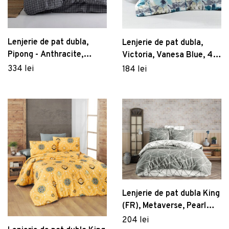
Lenjerie de pat dubla,
Lenjerie de pat dubla,
Pipong - Anthracite,
Victoria, Vanesa Blue, 4
EnLora Home, Bumbac
piese, amestec bumbac,
334 lei
184 lei
Ranforce
albastru
Lenjerie de pat dubla King
(FR), Metaverse, Pearl
Home, Bumbac Ranforce
204 lei