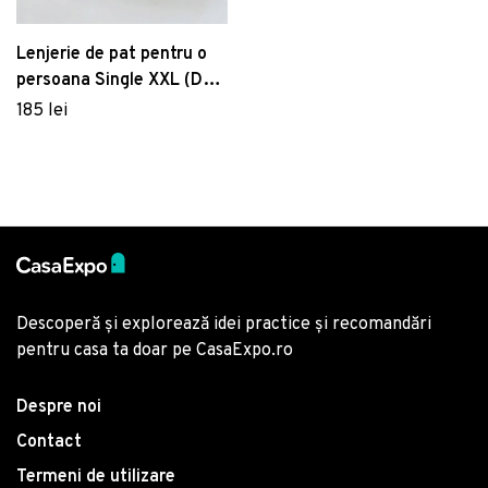
bumbac poplin, Hobby,
Giulia, lila
Lenjerie de pat pentru o
persoana Single XXL (DE),
Elegant - Grey, Cotton
185 lei
Box, Bumbac Satinat
Descoperă și explorează idei practice și recomandări
pentru casa ta doar pe CasaExpo.ro
Despre noi
Contact
Termeni de utilizare