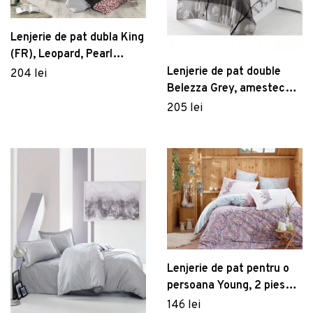
Lenjerie de pat dubla King
(FR), Leopard, Pearl
Home, Bumbac Ranforce
Lenjerie de pat double
204 lei
Belezza Grey, amestec
bumbac
205 lei
Lenjerie de pat pentru o
persoana Young, 2 piese,
135x200 cm, 100%
146 lei