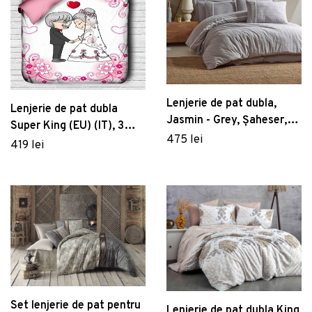
Lenjerie de pat dubla,
Lenjerie de pat dubla
Jasmin - Grey, Şaheser,
Super King (EU) (IT), 3
Bumbac
475 lei
piese, 121, Pearl Home,
419 lei
Poliester Satinat
Set lenjerie de pat pentru
Lenjerie de pat dubla King