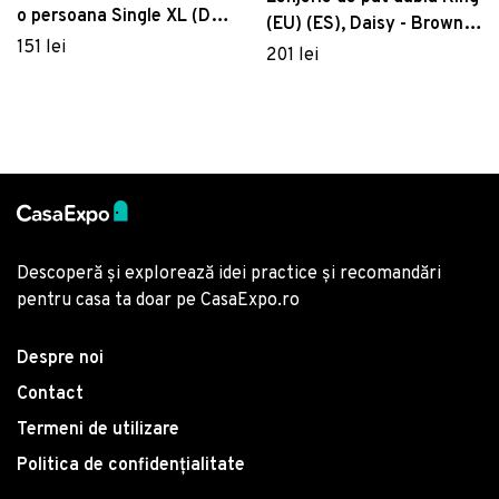
o persoana Single XL (DE),
(EU) (ES), Daisy - Brown,
2 piese, Basilisk, Victoria,
151 lei
Pearl Home, Bumbac
201 lei
65% bumbac/35%
Ranforce
poliester
Descoperă și explorează idei practice și recomandări
pentru casa ta doar pe CasaExpo.ro
Despre noi
Contact
Termeni de utilizare
Politica de confidențialitate