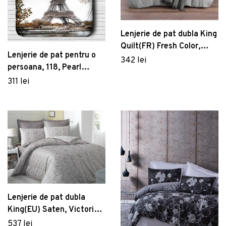
Lenjerie de pat dubla King
Quilt(FR) Fresh Color,
Lenjerie de pat pentru o
Mijolnir, 3 piese, 240x220
342 lei
persoana, 118, Pearl
cm, bumbac ranforce, gri
Home, Poliester Satinat
311 lei
Lenjerie de pat dubla
King(EU) Saten, Victoria,
3 piese, 240x220 cm,
537 lei