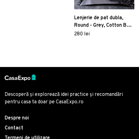
bumbac satinat,
cappuccino
Lenjerie de pat dubla,
Round - Grey, Cotton Box,
Bumbac Ranforce
280 lei
Descoperă și explorează idei practice și recomandări
pentru casa ta doar pe CasaExpo.ro
Despre noi
Contact
Termeni de utilizare