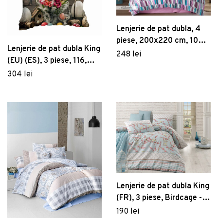
Lenjerie de pat dubla, 4
piese, 200x220 cm, 100%
Lenjerie de pat dubla King
bumbac poplin, Hobby,
248 lei
(EU) (ES), 3 piese, 116,
Mikado, roz
Pearl Home, Poliester
304 lei
Satinat
Lenjerie de pat dubla King
(FR), 3 piese, Birdcage -
Turquoise, Eponj Home,
190 lei