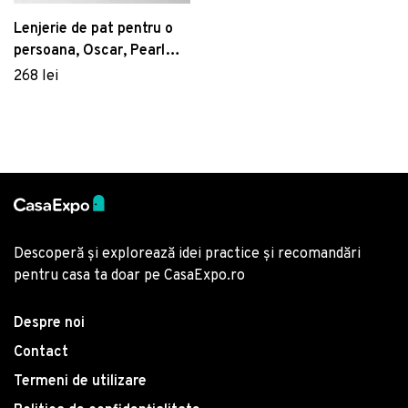
65% bumbac/35%
poliester
Lenjerie de pat pentru o
persoana, Oscar, Pearl
Home, Bumbac Ranforce
268 lei
Descoperă și explorează idei practice și recomandări
pentru casa ta doar pe CasaExpo.ro
Despre noi
Contact
Termeni de utilizare