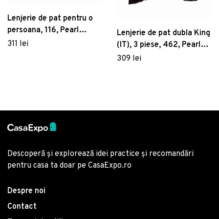
Lenjerie de pat pentru o
persoana, 116, Pearl
Lenjerie de pat dubla King
Home, Poliester Satinat
311 lei
(IT), 3 piese, 462, Pearl
Home, Poliester Satinat
309 lei
Descoperă și explorează idei practice și recomandări
pentru casa ta doar pe CasaExpo.ro
Despre noi
Contact