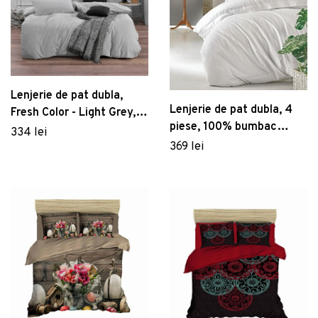
Lenjerie de pat dubla,
Lenjerie de pat dubla, 4
Fresh Color - Light Grey,
piese, 100% bumbac
EnLora Home, Bumbac
334 lei
satinat, Cotton Box,
369 lei
Ranforce
Premium Elegant, alb