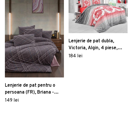
Lenjerie de pat dubla,
Victoria, Algin, 4 piese,
amestec bumbac, rosu/gri
184 lei
Lenjerie de pat pentru o
persoana (FR), Briana -
Plum, Victoria, Bumbac
149 lei
Ranforce