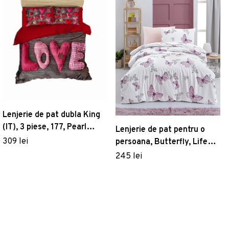
Lenjerie de pat dubla King
(IT), 3 piese, 177, Pearl
Lenjerie de pat pentru o
Home, Poliester Satinat
309 lei
persoana, Butterfly, Life
Style, Bumbac Ranforce
245 lei