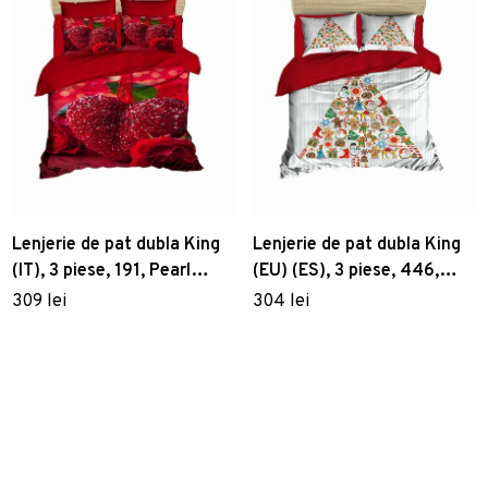
Lenjerie de pat dubla King
Lenjerie de pat dubla King
(IT), 3 piese, 191, Pearl
(EU) (ES), 3 piese, 446,
Home, Poliester Satinat
Pearl Home, Poliester
309 lei
304 lei
Satinat