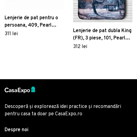
Lenjerie de pat pentru o
persoana, 409, Pearl
Lenjerie de pat dubla King
Home, Poliester Satinat
311 lei
(FR), 3 piese, 101, Pearl
Home, Poliester Satinat
312 lei
Descoperă și explorează idei practice și recomandări
pentru casa ta doar pe CasaExpo.ro
Despre noi