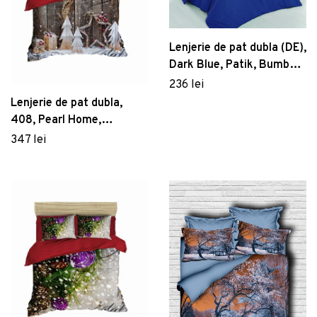
Lenjerie de pat dubla (DE),
Dark Blue, Patik, Bumbac
Ranforce
236 lei
Lenjerie de pat dubla,
408, Pearl Home,
Poliester Satinat
347 lei