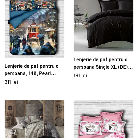
Lenjerie de pat pentru o
Lenjerie de pat pentru o
persoana Single XL (DE),
persoana, 148, Pearl
Elegant - Black, Cotton
181 lei
Home, Poliester Satinat
Box, Bumbac Satinat
311 lei