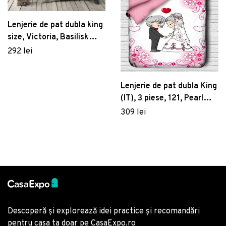
Lenjerie de pat dubla king
size, Victoria, Basilisk
121VCT52495, 3 piese,
292 lei
amestec bumbac,
multicolor
Lenjerie de pat dubla King
(IT), 3 piese, 121, Pearl
Home, Poliester Satinat
309 lei
Descoperă și explorează idei practice și recomandări
pentru casa ta doar pe CasaExpo.ro