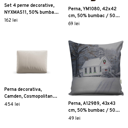
Set 4 perne decorative,
Perna, YM1080, 42x42
NYXMAS11, 50% bumbac
cm, 50% bumbac / 50%
/ 50% poliester,
162 lei
poliester, Multicolor
69 lei
Multicolor
Perna decorativa,
Camden, Cosmopolitan
Design, 40x60x11 cm,
Perna, A12989, 43x43
454 lei
catifea, bej deschis
cm, 50% bumbac / 50%
poliester, Multicolor
49 lei