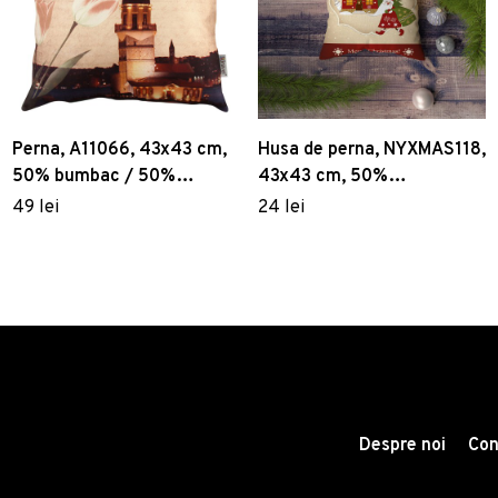
Perna, A11066, 43x43 cm,
Husa de perna, NYXMAS118,
50% bumbac / 50%
43x43 cm, 50%
poliester, Multicolor
bumbac/50% poliester,
49 lei
24 lei
Multicolor
Despre noi
Con