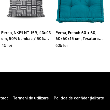
Perna, NKRLNT-159, 43x43
Perna, French 60 x 60,
cm, 50% bumbac / 50%
60x60x15 cm, Tesatura
poliester, Multicolor
Panama, Verde inchis
45 lei
636 lei
tact
Termeni de utilizare
Politica de confidențialitate