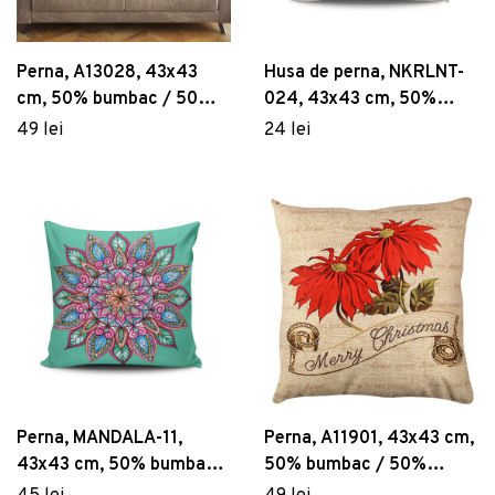
Perna, A13028, 43x43
Husa de perna, NKRLNT-
cm, 50% bumbac / 50%
024, 43x43 cm, 50%
poliester, Multicolor
bumbac / 50% poliester,
49 lei
24 lei
Multicolor
Perna, MANDALA-11,
Perna, A11901, 43x43 cm,
43x43 cm, 50% bumbac /
50% bumbac / 50%
50% poliester, Multicolor
poliester, Multicolor