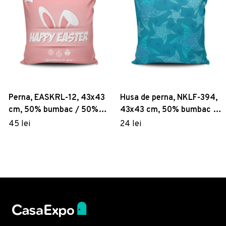
Perna, EASKRL-12, 43x43
Husa de perna, NKLF-394,
cm, 50% bumbac / 50%
43x43 cm, 50% bumbac /
poliester, Multicolor
50% poliester, Multicolor
45 lei
24 lei