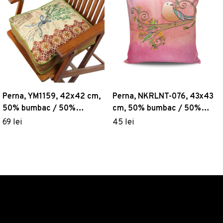
Perna, YM1159, 42x42 cm,
Perna, NKRLNT-076, 43x43
50% bumbac / 50%
cm, 50% bumbac / 50%
poliester, Multicolor
poliester, Multicolor
69 lei
45 lei