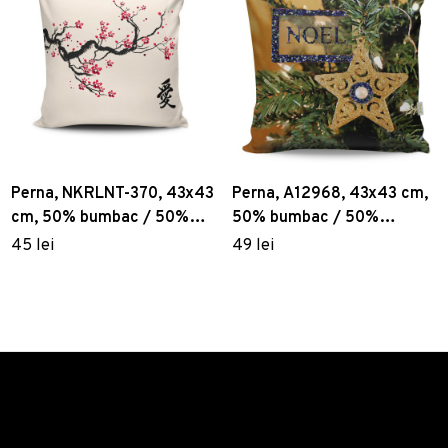
Perna, NKRLNT-370, 43x43
Perna, A12968, 43x43 cm,
cm, 50% bumbac / 50%
50% bumbac / 50%
poliester, Multicolor
poliester, Multicolor
45 lei
49 lei