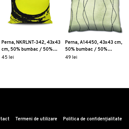
Perna, NKRLNT-342, 43x43
Perna, A14450, 43x43 cm,
cm, 50% bumbac / 50%
50% bumbac / 50%
poliester, Multicolor
poliester, Multicolor
45 lei
49 lei
tact
Termeni de utilizare
Politica de confidențialitate