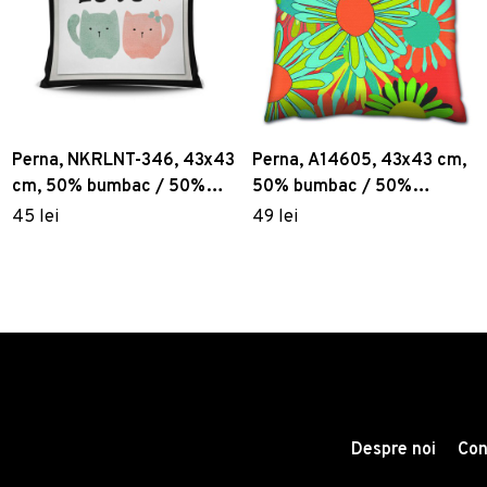
Perna, NKRLNT-346, 43x43
Perna, A14605, 43x43 cm,
cm, 50% bumbac / 50%
50% bumbac / 50%
poliester, Multicolor
poliester, Multicolor
45 lei
49 lei
Despre noi
Con