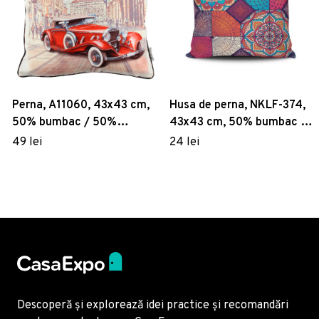
Perna, A11060, 43x43 cm,
Husa de perna, NKLF-374,
50% bumbac / 50%
43x43 cm, 50% bumbac /
poliester, Multicolor
50% poliester, Multicolor
49 lei
24 lei
Descoperă și explorează idei practice și recomandări