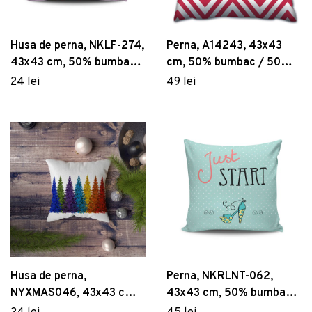
Husa de perna, NKLF-274,
Perna, A14243, 43x43
43x43 cm, 50% bumbac /
cm, 50% bumbac / 50%
50% poliester, Multicolor
poliester, Multicolor
24 lei
49 lei
Husa de perna,
Perna, NKRLNT-062,
NYXMAS046, 43x43 cm,
43x43 cm, 50% bumbac /
50% bumbac/50%
50% poliester, Multicolor