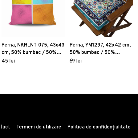
Perna, NKRLNT-075, 43x43
Perna, YM1297, 42x42 cm,
cm, 50% bumbac / 50%
50% bumbac / 50%
poliester, Multicolor
poliester, Multicolor
45 lei
69 lei
tact
Termeni de utilizare
Politica de confidențialitate