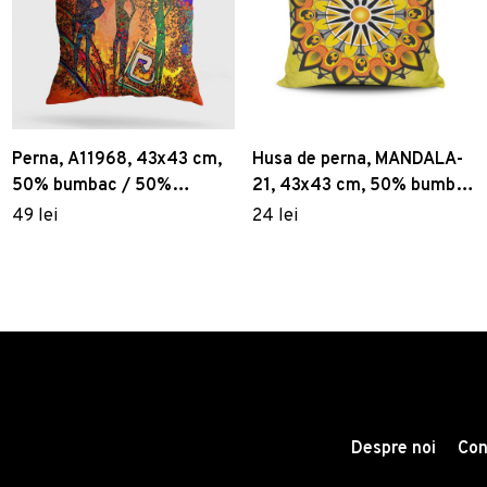
Perna, A11968, 43x43 cm,
Husa de perna, MANDALA-
50% bumbac / 50%
21, 43x43 cm, 50% bumbac
poliester, Multicolor
/ 50% poliester, Multicolor
49 lei
24 lei
Despre noi
Con