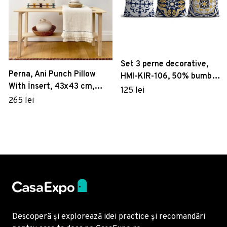
Set 3 perne decorative,
Perna, Ani Punch Pillow
HMI-KIR-106, 50% bumbac
With İnsert, 43x43 cm,
/ 50% poliester, Multicolor
125 lei
Material: 20% in, 80%
265 lei
poliester, Muștar / Turcoaz
/ Gri închis
Descoperă și explorează idei practice și recomandări