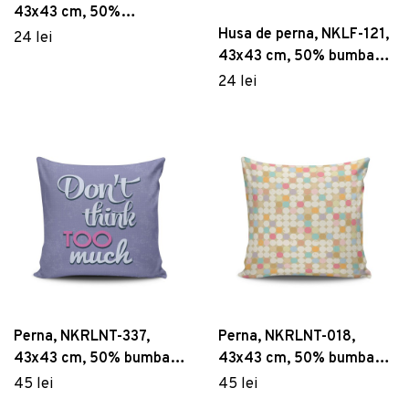
43x43 cm, 50%
bumbac/50% poliester,
Husa de perna, NKLF-121,
24 lei
Multicolor
43x43 cm, 50% bumbac /
50% poliester, Multicolor
24 lei
Perna, NKRLNT-337,
Perna, NKRLNT-018,
43x43 cm, 50% bumbac /
43x43 cm, 50% bumbac /
50% poliester, Multicolor
50% poliester, Multicolor
45 lei
45 lei