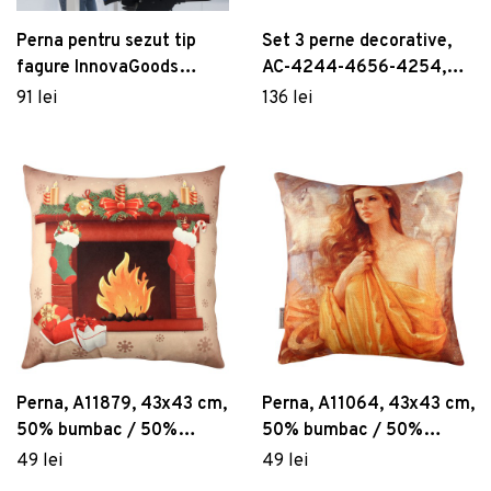
Perna pentru sezut tip
Set 3 perne decorative,
fagure InnovaGoods
AC-4244-4656-4254,
Hexafresh, gel din silicon,
50% bumbac / 50%
91 lei
136 lei
37 x 39 cm
poliester, Multicolor
Perna, A11879, 43x43 cm,
Perna, A11064, 43x43 cm,
50% bumbac / 50%
50% bumbac / 50%
poliester, Multicolor
poliester, Multicolor
49 lei
49 lei