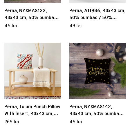
Perna, NYXMAS122,
Perna, A11986, 43x43 cm,
43x43 cm, 50% bumbac /
50% bumbac / 50%
50% poliester, Multicolor
poliester, Multicolor
45 lei
49 lei
Perna, Tulum Punch Pillow
Perna, NYXMAS142,
With İnsert, 43x43 cm,
43x43 cm, 50% bumbac /
Material: 20% in, 80%
50% poliester, Multicolor
265 lei
45 lei
poliester, Roșu / Albastru