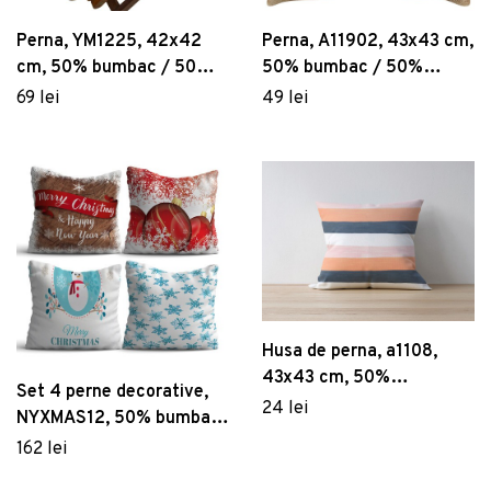
Perna, YM1225, 42x42
Perna, A11902, 43x43 cm,
cm, 50% bumbac / 50%
50% bumbac / 50%
poliester, Multicolor
poliester, Multicolor
69 lei
49 lei
Husa de perna, a1108,
43x43 cm, 50%
Set 4 perne decorative,
bumbac/50% poliester,
24 lei
NYXMAS12, 50% bumbac
Multicolor
/ 50% poliester,
162 lei
Multicolor