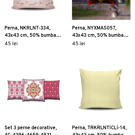
Perna, NKRLNT-334,
Perna, NYXMAS057,
43x43 cm, 50% bumbac /
43x43 cm, 50% bumbac /
50% poliester, Multicolor
50% poliester, Multicolor
45 lei
45 lei
Set 3 perne decorative,
Perna, TRKRLNTİCLİ-14,