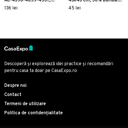
AC-4396-4659-4531,
43x43 cm, 50% bumbac /
50% bumbac / 50%
50% poliester, Multicolor
136 lei
45 lei
poliester, Multicolor
Descoperă și explorează idei practice și recomandări
pentru casa ta doar pe CasaExpo.ro
Despre noi
Contact
Termeni de utilizare
Politica de confidențialitate