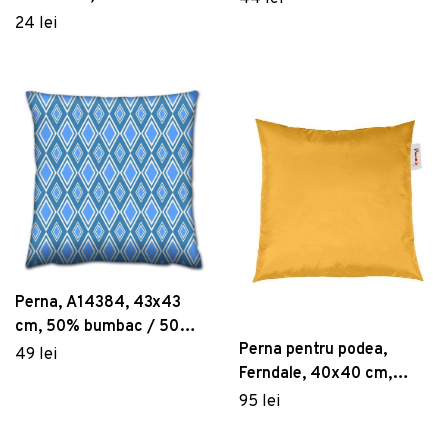
50% poliester, Multicolor
24 lei
Perna, A14384, 43x43
cm, 50% bumbac / 50%
Perna pentru podea,
poliester, Multicolor
49 lei
Ferndale, 40x40 cm,
poliester impermeabil,
95 lei
galben